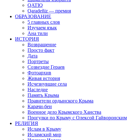
QATIQ
Qaradeñiz — премия
ОБРАЗОВАНИЕ
5 главных слов
Изучаем язык
Ана тили
ИСТОРИЯ
Возвращение
Просто факт
Дата
Портреты
Созвездие Гераев
Фотоархив
Живая история
Исчезнувшие села
Наследие
Память Крыма
Правители ордынского Крыма
Карачи-беи
Военное дело Крымского Ханства
Прогулки по Крыму с Олексой Гайворонским
РЕЛИГИЯ
Ислам в Крыму
Исламский мир