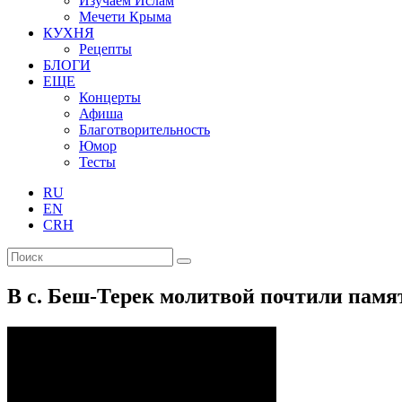
Изучаем Ислам
Мечети Крыма
КУХНЯ
Рецепты
БЛОГИ
ЕЩЕ
Концерты
Афиша
Благотворительность
Юмор
Тесты
RU
EN
CRH
В с. Беш-Терек молитвой почтили пам