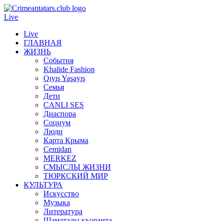
Live
Live
ГЛАВНАЯ
ЖИЗНЬ
События
Khalide Fashion
Qıyış Yaşayış
Семья
Дети
CANLI SES
Диаспора
Социум
Люди
Карта Крыма
Cemidan
МERKEZ
СМЫСЛЫ ЖИЗНИ
ТЮРКСКИЙ МИР
КУЛЬТУРА
Искусство
Музыка
Литература
Шаматалы къоранта