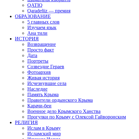
QATIQ
Qaradeñiz — премия
ОБРАЗОВАНИЕ
5 главных слов
Изучаем язык
Ана тили
ИСТОРИЯ
Возвращение
Просто факт
Дата
Портреты
Созвездие Гераев
Фотоархив
Живая история
Исчезнувшие села
Наследие
Память Крыма
Правители ордынского Крыма
Карачи-беи
Военное дело Крымского Ханства
Прогулки по Крыму с Олексой Гайворонским
РЕЛИГИЯ
Ислам в Крыму
Исламский мир