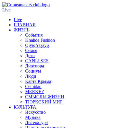
Live
Live
ГЛАВНАЯ
ЖИЗНЬ
События
Khalide Fashion
Qıyış Yaşayış
Семья
Дети
CANLI SES
Диаспора
Социум
Люди
Карта Крыма
Cemidan
МERKEZ
СМЫСЛЫ ЖИЗНИ
ТЮРКСКИЙ МИР
КУЛЬТУРА
Искусство
Музыка
Литература
Шаматалы къоранта