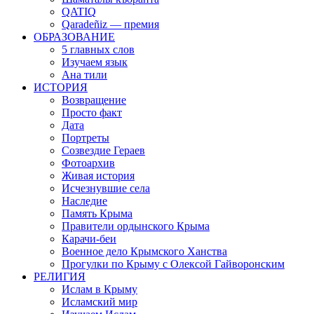
QATIQ
Qaradeñiz — премия
ОБРАЗОВАНИЕ
5 главных слов
Изучаем язык
Ана тили
ИСТОРИЯ
Возвращение
Просто факт
Дата
Портреты
Созвездие Гераев
Фотоархив
Живая история
Исчезнувшие села
Наследие
Память Крыма
Правители ордынского Крыма
Карачи-беи
Военное дело Крымского Ханства
Прогулки по Крыму с Олексой Гайворонским
РЕЛИГИЯ
Ислам в Крыму
Исламский мир