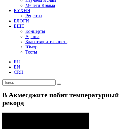
Изучаем Ислам
Мечети Крыма
КУХНЯ
Рецепты
БЛОГИ
ЕЩЕ
Концерты
Афиша
Благотворительность
Юмор
Тесты
RU
EN
CRH
В Акмесджите побит температурный
рекорд