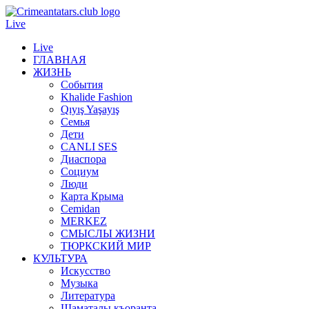
Live
Live
ГЛАВНАЯ
ЖИЗНЬ
События
Khalide Fashion
Qıyış Yaşayış
Семья
Дети
CANLI SES
Диаспора
Социум
Люди
Карта Крыма
Cemidan
МERKEZ
СМЫСЛЫ ЖИЗНИ
ТЮРКСКИЙ МИР
КУЛЬТУРА
Искусство
Музыка
Литература
Шаматалы къоранта