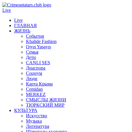
Live
Live
ГЛАВНАЯ
ЖИЗНЬ
События
Khalide Fashion
Qıyış Yaşayış
Семья
Дети
CANLI SES
Диаспора
Социум
Люди
Карта Крыма
Cemidan
МERKEZ
СМЫСЛЫ ЖИЗНИ
ТЮРКСКИЙ МИР
КУЛЬТУРА
Искусство
Музыка
Литература
Шаматалы къоранта