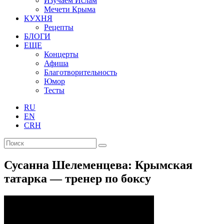
Изучаем Ислам
Мечети Крыма
КУХНЯ
Рецепты
БЛОГИ
ЕЩЕ
Концерты
Афиша
Благотворительность
Юмор
Тесты
RU
EN
CRH
Сусанна Шелеменцева: Крымская
татарка — тренер по боксу