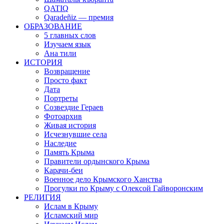
QATIQ
Qaradeñiz — премия
ОБРАЗОВАНИЕ
5 главных слов
Изучаем язык
Ана тили
ИСТОРИЯ
Возвращение
Просто факт
Дата
Портреты
Созвездие Гераев
Фотоархив
Живая история
Исчезнувшие села
Наследие
Память Крыма
Правители ордынского Крыма
Карачи-беи
Военное дело Крымского Ханства
Прогулки по Крыму с Олексой Гайворонским
РЕЛИГИЯ
Ислам в Крыму
Исламский мир