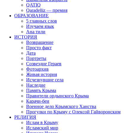
QATIQ
Qaradeñiz — премия
ОБРАЗОВАНИЕ
5 главных слов
Изучаем язык
Ана тили
ИСТОРИЯ
Возвращение
Просто факт
Дата
Портреты
Созвездие Гераев
Фотоархив
Живая история
Исчезнувшие села
Наследие
Память Крыма
Правители ордынского Крыма
Карачи-беи
Военное дело Крымского Ханства
Прогулки по Крыму с Олексой Гайворонским
РЕЛИГИЯ
Ислам в Крыму
Исламский мир