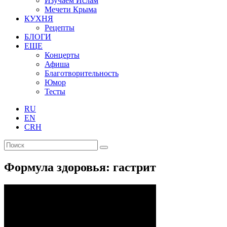
Изучаем Ислам
Мечети Крыма
КУХНЯ
Рецепты
БЛОГИ
ЕЩЕ
Концерты
Афиша
Благотворительность
Юмор
Тесты
RU
EN
CRH
Формула здоровья: гастрит