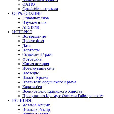
QATIQ
Qaradeñiz — премия
ОБРАЗОВАНИЕ
5 главных слов
Изучаем язык
Ана тили
ИСТОРИЯ
Возвращение
Просто факт
Дата
Портреты
Созвездие Гераев
Фотоархив
Живая история
Исчезнувшие села
Наследие
Память Крыма
Правители ордынского Крыма
Карачи-беи
Военное дело Крымского Ханства
Прогулки по Крыму с Олексой Гайворонским
РЕЛИГИЯ
Ислам в Крыму
Исламский мир