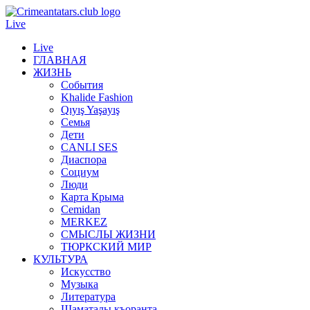
Live
Live
ГЛАВНАЯ
ЖИЗНЬ
События
Khalide Fashion
Qıyış Yaşayış
Семья
Дети
CANLI SES
Диаспора
Социум
Люди
Карта Крыма
Cemidan
МERKEZ
СМЫСЛЫ ЖИЗНИ
ТЮРКСКИЙ МИР
КУЛЬТУРА
Искусство
Музыка
Литература
Шаматалы къоранта