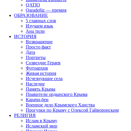
QATIQ
Qaradeñiz — премия
ОБРАЗОВАНИЕ
5 главных слов
Изучаем язык
Ана тили
ИСТОРИЯ
Возвращение
Просто факт
Дата
Портреты
Созвездие Гераев
Фотоархив
Живая история
Исчезнувшие села
Наследие
Память Крыма
Правители ордынского Крыма
Карачи-беи
Военное дело Крымского Ханства
Прогулки по Крыму с Олексой Гайворонским
РЕЛИГИЯ
Ислам в Крыму
Исламский мир