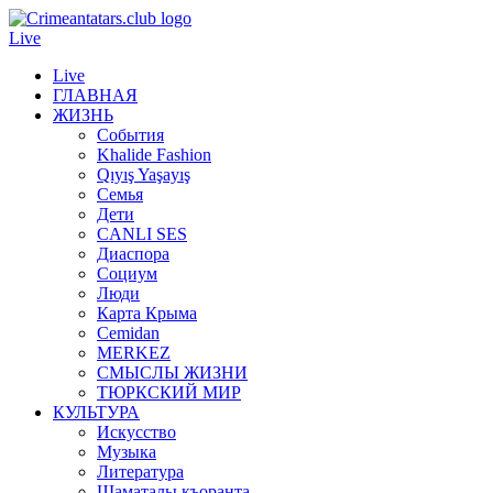
Live
Live
ГЛАВНАЯ
ЖИЗНЬ
События
Khalide Fashion
Qıyış Yaşayış
Семья
Дети
CANLI SES
Диаспора
Социум
Люди
Карта Крыма
Cemidan
МERKEZ
СМЫСЛЫ ЖИЗНИ
ТЮРКСКИЙ МИР
КУЛЬТУРА
Искусство
Музыка
Литература
Шаматалы къоранта