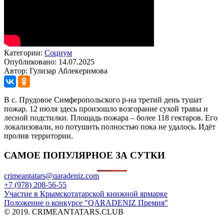
Категории:
Социум
Опубликовано: 14.07.2025
Автор: Гулизар Аблекеримова
В с. Прудовое Симферопольского р-на третий день тушат
пожар. 12 июля здесь произошло возгорание сухой травы и
лесной подстилки. Площадь пожара – более 118 гектаров. Его
локализовали, но потушить полностью пока не удалось. Идёт
пролив территории.
САМОЕ ПОПУЛЯРНОЕ ЗА СУТКИ
crimeantatars@qaradeniz.com
+7 (978) 208-56-55
Участие в Крымскотатарской книжной ярмарке
Положение о конкурсе "QARADENIZ Премия"
© 2019. CRIMEANTATARS.CLUB