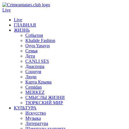
Live
Live
ГЛАВНАЯ
ЖИЗНЬ
События
Khalide Fashion
Qıyış Yaşayış
Семья
Дети
CANLI SES
Диаспора
Социум
Люди
Карта Крыма
Cemidan
МERKEZ
СМЫСЛЫ ЖИЗНИ
ТЮРКСКИЙ МИР
КУЛЬТУРА
Искусство
Музыка
Литература
Шаматалы къоранта