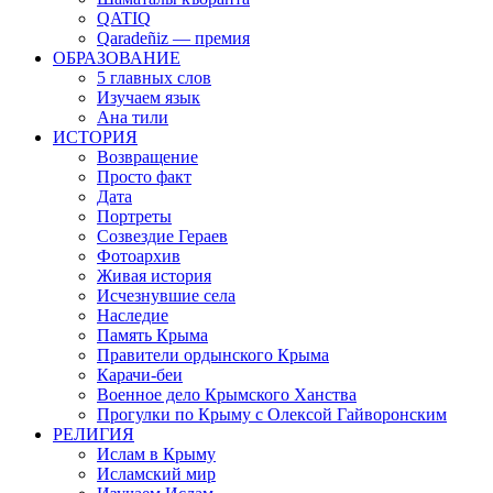
QATIQ
Qaradeñiz — премия
ОБРАЗОВАНИЕ
5 главных слов
Изучаем язык
Ана тили
ИСТОРИЯ
Возвращение
Просто факт
Дата
Портреты
Созвездие Гераев
Фотоархив
Живая история
Исчезнувшие села
Наследие
Память Крыма
Правители ордынского Крыма
Карачи-беи
Военное дело Крымского Ханства
Прогулки по Крыму с Олексой Гайворонским
РЕЛИГИЯ
Ислам в Крыму
Исламский мир