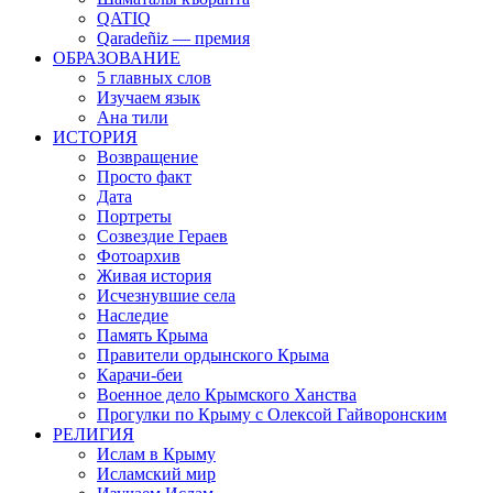
QATIQ
Qaradeñiz — премия
ОБРАЗОВАНИЕ
5 главных слов
Изучаем язык
Ана тили
ИСТОРИЯ
Возвращение
Просто факт
Дата
Портреты
Созвездие Гераев
Фотоархив
Живая история
Исчезнувшие села
Наследие
Память Крыма
Правители ордынского Крыма
Карачи-беи
Военное дело Крымского Ханства
Прогулки по Крыму с Олексой Гайворонским
РЕЛИГИЯ
Ислам в Крыму
Исламский мир