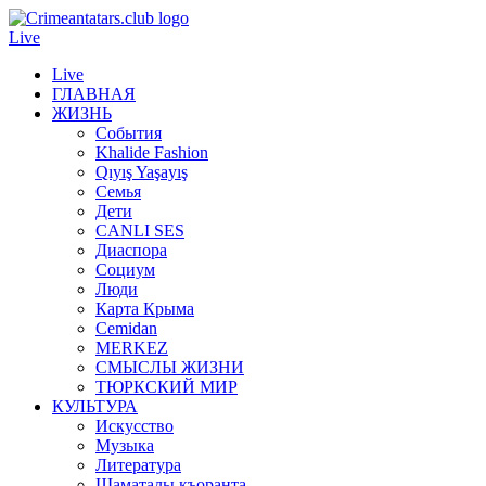
Live
Live
ГЛАВНАЯ
ЖИЗНЬ
События
Khalide Fashion
Qıyış Yaşayış
Семья
Дети
CANLI SES
Диаспора
Социум
Люди
Карта Крыма
Cemidan
МERKEZ
СМЫСЛЫ ЖИЗНИ
ТЮРКСКИЙ МИР
КУЛЬТУРА
Искусство
Музыка
Литература
Шаматалы къоранта