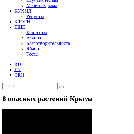
Изучаем Ислам
Мечети Крыма
КУХНЯ
Рецепты
БЛОГИ
ЕЩЕ
Концерты
Афиша
Благотворительность
Юмор
Тесты
RU
EN
CRH
8 опасных растений Крыма