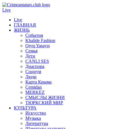
Live
Live
ГЛАВНАЯ
ЖИЗНЬ
События
Khalide Fashion
Qıyış Yaşayış
Семья
Дети
CANLI SES
Диаспора
Социум
Люди
Карта Крыма
Cemidan
МERKEZ
СМЫСЛЫ ЖИЗНИ
ТЮРКСКИЙ МИР
КУЛЬТУРА
Искусство
Музыка
Литература
Шаматалы къоранта