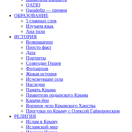
QATIQ
Qaradeñiz — премия
ОБРАЗОВАНИЕ
5 главных слов
Изучаем язык
Ана тили
ИСТОРИЯ
Возвращение
Просто факт
Дата
Портреты
Созвездие Гераев
Фотоархив
Живая история
Исчезнувшие села
Наследие
Память Крыма
Правители ордынского Крыма
Карачи-беи
Военное дело Крымского Ханства
Прогулки по Крыму с Олексой Гайворонским
РЕЛИГИЯ
Ислам в Крыму
Исламский мир