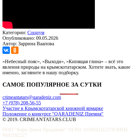
Категории:
Социум
Опубликовано: 09.05.2026
Автор: Заррина Ваапова
«Небесный пояс», «Выходи», «Кипящая глина» – всё это
явления природы на крымскотатарском. Хотите знать, какие
именно, загляните в нашу подборку.
САМОЕ ПОПУЛЯРНОЕ ЗА СУТКИ
crimeantatars@qaradeniz.com
+7 (978) 208-56-55
Участие в Крымскотатарской книжной ярмарке
Положение о конкурсе "QARADENIZ Премия"
© 2019. CRIMEANTATARS.CLUB
ООО "Кара Дениз Продакшн" ОГРН: 1159102112278 ИНН:
9102192227