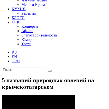
Изучаем Ислам
Мечети Крыма
КУХНЯ
Рецепты
БЛОГИ
ЕЩЕ
Концерты
Афиша
Благотворительность
Юмор
Тесты
RU
EN
CRH
5 названий природных явлений на
крымскотатарском