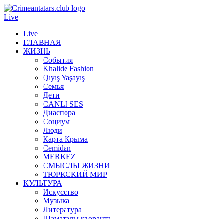
Live
Live
ГЛАВНАЯ
ЖИЗНЬ
События
Khalide Fashion
Qıyış Yaşayış
Семья
Дети
CANLI SES
Диаспора
Социум
Люди
Карта Крыма
Cemidan
МERKEZ
СМЫСЛЫ ЖИЗНИ
ТЮРКСКИЙ МИР
КУЛЬТУРА
Искусство
Музыка
Литература
Шаматалы къоранта