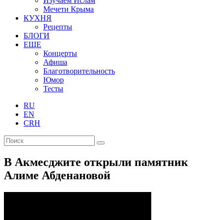
Изучаем Ислам
Мечети Крыма
КУХНЯ
Рецепты
БЛОГИ
ЕЩЕ
Концерты
Афиша
Благотворительность
Юмор
Тесты
RU
EN
CRH
В Акмесджите открыли памятник
Алиме Абденановой