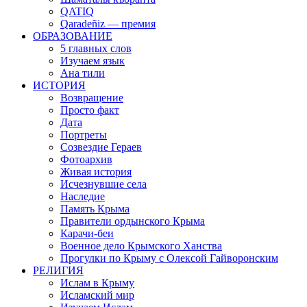
QATIQ
Qaradeñiz — премия
ОБРАЗОВАНИЕ
5 главных слов
Изучаем язык
Ана тили
ИСТОРИЯ
Возвращение
Просто факт
Дата
Портреты
Созвездие Гераев
Фотоархив
Живая история
Исчезнувшие села
Наследие
Память Крыма
Правители ордынского Крыма
Карачи-беи
Военное дело Крымского Ханства
Прогулки по Крыму с Олексой Гайворонским
РЕЛИГИЯ
Ислам в Крыму
Исламский мир