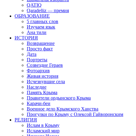
QATIQ
Qaradeñiz — премия
ОБРАЗОВАНИЕ
5 главных слов
Изучаем язык
Ана тили
ИСТОРИЯ
Возвращение
Просто факт
Дата
Портреты
Созвездие Гераев
Фотоархив
Живая история
Исчезнувшие села
Наследие
Память Крыма
Правители ордынского Крыма
Карачи-беи
Военное дело Крымского Ханства
Прогулки по Крыму с Олексой Гайворонским
РЕЛИГИЯ
Ислам в Крыму
Исламский мир