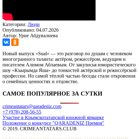
Категории:
Люди
Опубликовано: 04.07.2026
Автор: Урие Абдувалиева
Новый выпуск «Sual» — это разговор по душам с человеком
многогранного таланта: актёром, режиссёром, ведущим и
писателем Алимом Аблаевым. От закулисья юмористического
шоу «Къырымда Яша» до тонкостей актёрской и режиссёрской
профессии. Но самой тёплой частью беседы стали откровения
о семейных ценностях и отцовстве.
САМОЕ ПОПУЛЯРНОЕ ЗА СУТКИ
crimeantatars@qaradeniz.com
+7 (978) 208-56-55
Участие в Крымскотатарской книжной ярмарке
Положение о конкурсе "QARADENIZ Премия"
© 2019. CRIMEANTATARS.CLUB
ООО "Кара Дениз Продакшн" ОГРН: 1159102112278 ИНН: