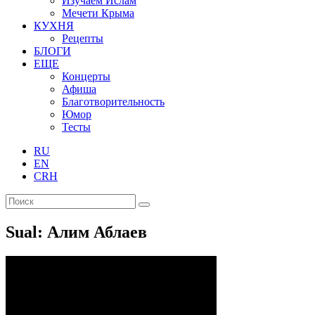
Изучаем Ислам
Мечети Крыма
КУХНЯ
Рецепты
БЛОГИ
ЕЩЕ
Концерты
Афиша
Благотворительность
Юмор
Тесты
RU
EN
CRH
Sual: Алим Аблаев