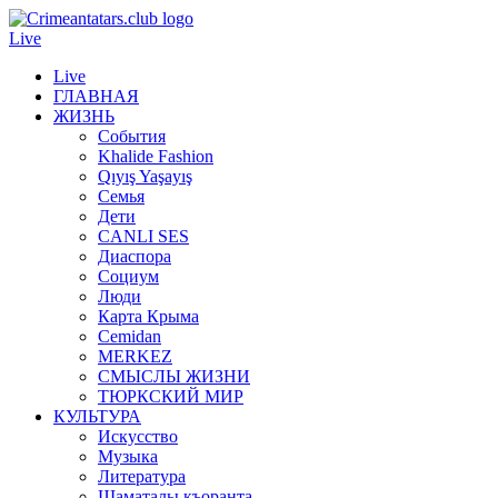
Live
Live
ГЛАВНАЯ
ЖИЗНЬ
События
Khalide Fashion
Qıyış Yaşayış
Семья
Дети
CANLI SES
Диаспора
Социум
Люди
Карта Крыма
Cemidan
МERKEZ
СМЫСЛЫ ЖИЗНИ
ТЮРКСКИЙ МИР
КУЛЬТУРА
Искусство
Музыка
Литература
Шаматалы къоранта