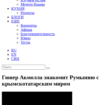
Изучаем Ислам
Мечети Крыма
КУХНЯ
Рецепты
БЛОГИ
ЕЩЕ
Концерты
Афиша
Благотворительность
Юмор
Тесты
RU
EN
CRH
Гюнер Акмолла знакомит Румынию с
крымскотатарским миром