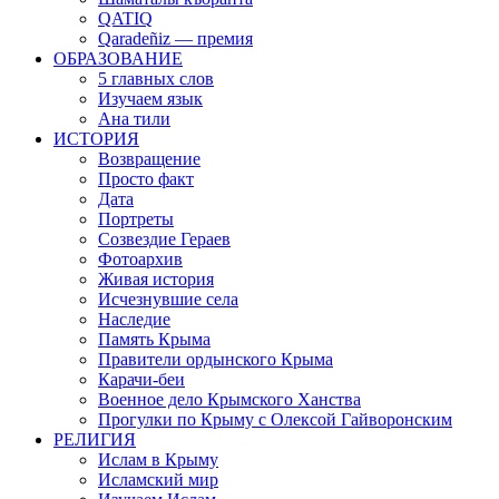
QATIQ
Qaradeñiz — премия
ОБРАЗОВАНИЕ
5 главных слов
Изучаем язык
Ана тили
ИСТОРИЯ
Возвращение
Просто факт
Дата
Портреты
Созвездие Гераев
Фотоархив
Живая история
Исчезнувшие села
Наследие
Память Крыма
Правители ордынского Крыма
Карачи-беи
Военное дело Крымского Ханства
Прогулки по Крыму с Олексой Гайворонским
РЕЛИГИЯ
Ислам в Крыму
Исламский мир