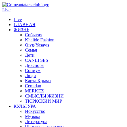
Live
Live
ГЛАВНАЯ
ЖИЗНЬ
События
Khalide Fashion
Qıyış Yaşayış
Семья
Дети
CANLI SES
Диаспора
Социум
Люди
Карта Крыма
Cemidan
МERKEZ
СМЫСЛЫ ЖИЗНИ
ТЮРКСКИЙ МИР
КУЛЬТУРА
Искусство
Музыка
Литература
Шаматалы къоранта