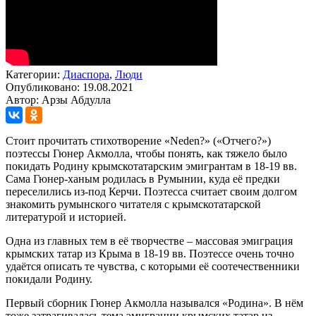
Категории:
Диаспора
,
Люди
Опубликовано: 19.08.2021
Автор: Арзы Абдулла
Стоит прочитать стихотворение «Neden?» («Отчего?»)
поэтессы Гюнер Акмолла, чтобы понять, как тяжело было
покидать Родину крымскотатарским эмигрантам в 18-19 вв.
Сама Гюнер-ханым родилась в Румынии, куда её предки
переселились из-под Керчи. Поэтесса считает своим долгом
знакомить румынского читателя с крымскотатарской
литературой и историей.
Одна из главных тем в её творчестве – массовая эмиграция
крымских татар из Крыма в 18-19 вв. Поэтессе очень точно
удаётся описать те чувства, с которыми её соотечественники
покидали Родину.
Первый сборник Гюнер Акмолла назывался «Родина». В нём
тоже затрагивалась тема эмиграции крымских татар из