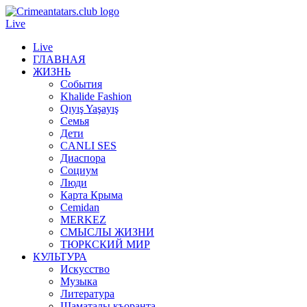
Live
Live
ГЛАВНАЯ
ЖИЗНЬ
События
Khalide Fashion
Qıyış Yaşayış
Семья
Дети
CANLI SES
Диаспора
Социум
Люди
Карта Крыма
Cemidan
МERKEZ
СМЫСЛЫ ЖИЗНИ
ТЮРКСКИЙ МИР
КУЛЬТУРА
Искусство
Музыка
Литература
Шаматалы къоранта