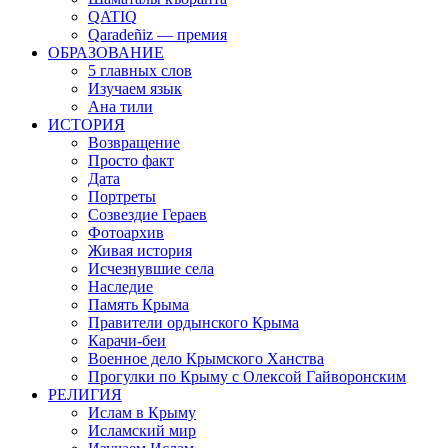
QATIQ
Qaradeñiz — премия
ОБРАЗОВАНИЕ
5 главных слов
Изучаем язык
Ана тили
ИСТОРИЯ
Возвращение
Просто факт
Дата
Портреты
Созвездие Гераев
Фотоархив
Живая история
Исчезнувшие села
Наследие
Память Крыма
Правители ордынского Крыма
Карачи-беи
Военное дело Крымского Ханства
Прогулки по Крыму с Олексой Гайворонским
РЕЛИГИЯ
Ислам в Крыму
Исламский мир