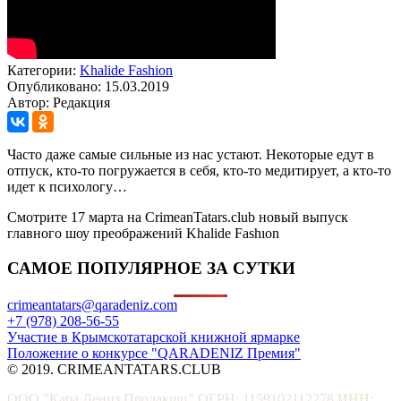
Категории:
Khalide Fashion
Опубликовано: 15.03.2019
Автор: Редакция
Часто даже самые сильные из нас устают. Некоторые едут в
отпуск, кто-то погружается в себя, кто-то медитирует, а кто-то
идет к психологу…
Смотрите 17 марта на CrimeanTatars.club новый выпуск
главного шоу преображений Khalide Fashıon
САМОЕ ПОПУЛЯРНОЕ ЗА СУТКИ
crimeantatars@qaradeniz.com
+7 (978) 208-56-55
Участие в Крымскотатарской книжной ярмарке
Положение о конкурсе "QARADENIZ Премия"
© 2019. CRIMEANTATARS.CLUB
ООО "Кара Дениз Продакшн" ОГРН: 1159102112278 ИНН: