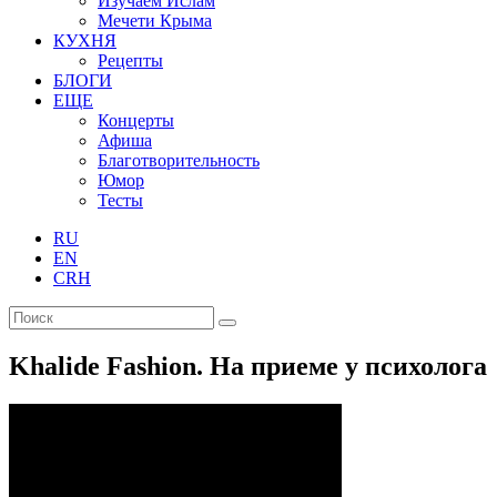
Изучаем Ислам
Мечети Крыма
КУХНЯ
Рецепты
БЛОГИ
ЕЩЕ
Концерты
Афиша
Благотворительность
Юмор
Тесты
RU
EN
CRH
Khalide Fashion. На приеме у психолога