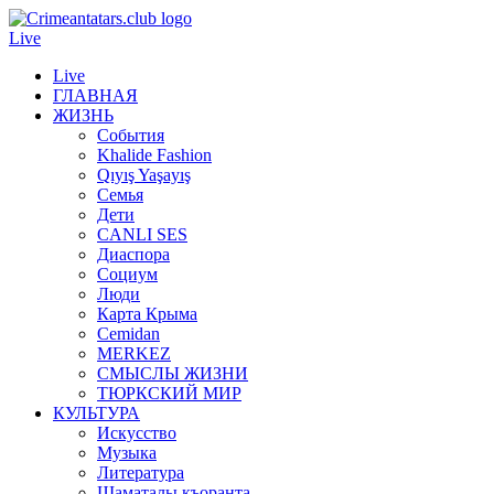
Live
Live
ГЛАВНАЯ
ЖИЗНЬ
События
Khalide Fashion
Qıyış Yaşayış
Семья
Дети
CANLI SES
Диаспора
Социум
Люди
Карта Крыма
Cemidan
МERKEZ
СМЫСЛЫ ЖИЗНИ
ТЮРКСКИЙ МИР
КУЛЬТУРА
Искусство
Музыка
Литература
Шаматалы къоранта