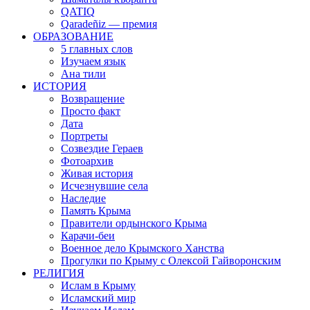
QATIQ
Qaradeñiz — премия
ОБРАЗОВАНИЕ
5 главных слов
Изучаем язык
Ана тили
ИСТОРИЯ
Возвращение
Просто факт
Дата
Портреты
Созвездие Гераев
Фотоархив
Живая история
Исчезнувшие села
Наследие
Память Крыма
Правители ордынского Крыма
Карачи-беи
Военное дело Крымского Ханства
Прогулки по Крыму с Олексой Гайворонским
РЕЛИГИЯ
Ислам в Крыму
Исламский мир