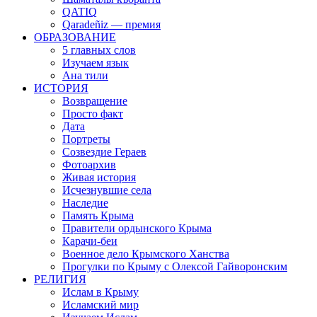
QATIQ
Qaradeñiz — премия
ОБРАЗОВАНИЕ
5 главных слов
Изучаем язык
Ана тили
ИСТОРИЯ
Возвращение
Просто факт
Дата
Портреты
Созвездие Гераев
Фотоархив
Живая история
Исчезнувшие села
Наследие
Память Крыма
Правители ордынского Крыма
Карачи-беи
Военное дело Крымского Ханства
Прогулки по Крыму с Олексой Гайворонским
РЕЛИГИЯ
Ислам в Крыму
Исламский мир