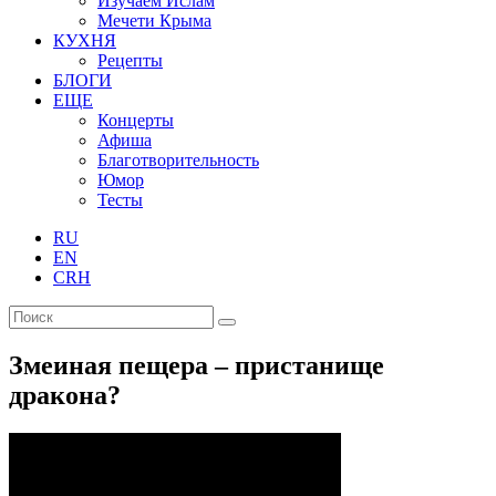
Изучаем Ислам
Мечети Крыма
КУХНЯ
Рецепты
БЛОГИ
ЕЩЕ
Концерты
Афиша
Благотворительность
Юмор
Тесты
RU
EN
CRH
Змеиная пещера – пристанище
дракона?