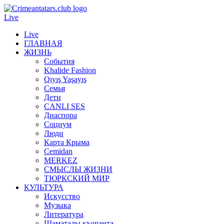
Live
Live
ГЛАВНАЯ
ЖИЗНЬ
События
Khalide Fashion
Qıyış Yaşayış
Семья
Дети
CANLI SES
Диаспора
Социум
Люди
Карта Крыма
Cemidan
МERKEZ
СМЫСЛЫ ЖИЗНИ
ТЮРКСКИЙ МИР
КУЛЬТУРА
Искусство
Музыка
Литература
Шаматалы къоранта