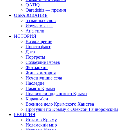
QATIQ
Qaradeñiz — премия
ОБРАЗОВАНИЕ
5 главных слов
Изучаем язык
Ана тили
ИСТОРИЯ
Возвращение
Просто факт
Дата
Портреты
Созвездие Гераев
Фотоархив
Живая история
Исчезнувшие села
Наследие
Память Крыма
Правители ордынского Крыма
Карачи-беи
Военное дело Крымского Ханства
Прогулки по Крыму с Олексой Гайворонским
РЕЛИГИЯ
Ислам в Крыму
Исламский мир