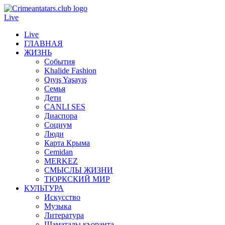
Live
Live
ГЛАВНАЯ
ЖИЗНЬ
События
Khalide Fashion
Qıyış Yaşayış
Семья
Дети
CANLI SES
Диаспора
Социум
Люди
Карта Крыма
Cemidan
МERKEZ
СМЫСЛЫ ЖИЗНИ
ТЮРКСКИЙ МИР
КУЛЬТУРА
Искусство
Музыка
Литература
Шаматалы къоранта