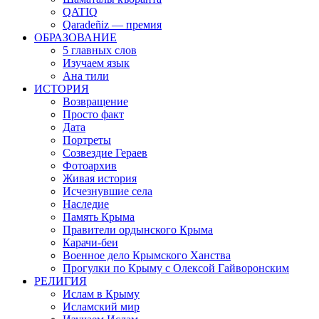
QATIQ
Qaradeñiz — премия
ОБРАЗОВАНИЕ
5 главных слов
Изучаем язык
Ана тили
ИСТОРИЯ
Возвращение
Просто факт
Дата
Портреты
Созвездие Гераев
Фотоархив
Живая история
Исчезнувшие села
Наследие
Память Крыма
Правители ордынского Крыма
Карачи-беи
Военное дело Крымского Ханства
Прогулки по Крыму с Олексой Гайворонским
РЕЛИГИЯ
Ислам в Крыму
Исламский мир