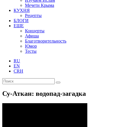
Изучаем Ислам
Мечети Крыма
КУХНЯ
Рецепты
БЛОГИ
ЕЩЕ
Концерты
Афиша
Благотворительность
Юмор
Тесты
RU
EN
CRH
Су-Аткан: водопад-загадка