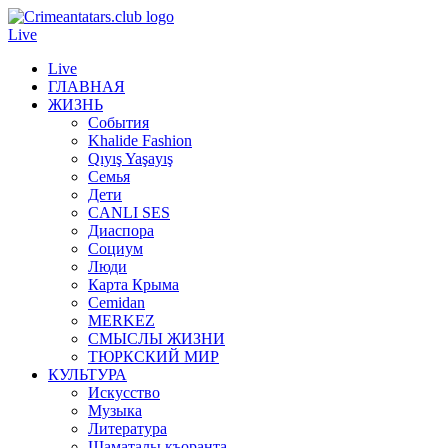
Live
Live
ГЛАВНАЯ
ЖИЗНЬ
События
Khalide Fashion
Qıyış Yaşayış
Семья
Дети
CANLI SES
Диаспора
Социум
Люди
Карта Крыма
Cemidan
МERKEZ
СМЫСЛЫ ЖИЗНИ
ТЮРКСКИЙ МИР
КУЛЬТУРА
Искусство
Музыка
Литература
Шаматалы къоранта