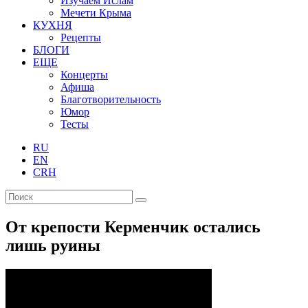
Изучаем Ислам
Мечети Крыма
КУХНЯ
Рецепты
БЛОГИ
ЕЩЕ
Концерты
Афиша
Благотворительность
Юмор
Тесты
RU
EN
CRH
От крепости Керменчик остались
лишь руины