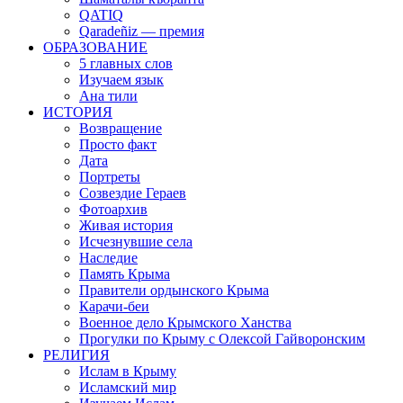
QATIQ
Qaradeñiz — премия
ОБРАЗОВАНИЕ
5 главных слов
Изучаем язык
Ана тили
ИСТОРИЯ
Возвращение
Просто факт
Дата
Портреты
Созвездие Гераев
Фотоархив
Живая история
Исчезнувшие села
Наследие
Память Крыма
Правители ордынского Крыма
Карачи-беи
Военное дело Крымского Ханства
Прогулки по Крыму с Олексой Гайворонским
РЕЛИГИЯ
Ислам в Крыму
Исламский мир