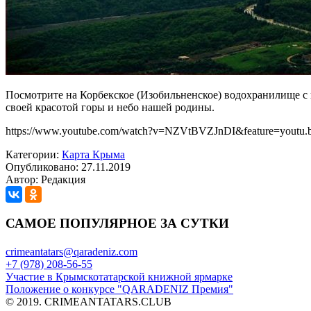
Посмотрите на Корбекское (Изобильненское) водохранилище с 
своей красотой горы и небо нашей родины.
https://www.youtube.com/watch?v=NZVtBVZJnDI&feature=youtu.
Категории:
Карта Крыма
Опубликовано: 27.11.2019
Автор: Редакция
САМОЕ ПОПУЛЯРНОЕ ЗА СУТКИ
crimeantatars@qaradeniz.com
+7 (978) 208-56-55
Участие в Крымскотатарской книжной ярмарке
Положение о конкурсе "QARADENIZ Премия"
© 2019. CRIMEANTATARS.CLUB