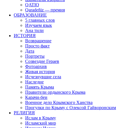
QATIQ
Qaradeñiz — премия
ОБРАЗОВАНИЕ
5 главных слов
Изучаем язык
Ана тили
ИСТОРИЯ
Возвращение
Просто факт
Дата
Портреты
Созвездие Гераев
Фотоархив
Живая история
Исчезнувшие села
Наследие
Память Крыма
Правители ордынского Крыма
Карачи-беи
Военное дело Крымского Ханства
Прогулки по Крыму с Олексой Гайворонским
РЕЛИГИЯ
Ислам в Крыму
Исламский мир