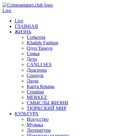
Live
Live
ГЛАВНАЯ
ЖИЗНЬ
События
Khalide Fashion
Qıyış Yaşayış
Семья
Дети
CANLI SES
Диаспора
Социум
Люди
Карта Крыма
Cemidan
МERKEZ
СМЫСЛЫ ЖИЗНИ
ТЮРКСКИЙ МИР
КУЛЬТУРА
Искусство
Музыка
Литература
Шаматалы къоранта