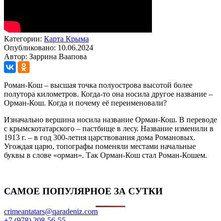
Категории:
Карта Крыма
Опубликовано: 10.06.2024
Автор: Заррина Ваапова
Роман-Кош – высшая точка полуострова высотой более
полутора километров. Когда-то она носила другое название –
Орман-Кош. Когда и почему её переименовали?
Изначально вершина носила название Орман-Кош. В переводе
с крымскотатарского – пастбище в лесу. Название изменили в
1913 г. – в год 300-летия царствования дома Романовых.
Угождая царю, топографы поменяли местами начальные
буквы в слове «орман». Так Орман-Кош стал Роман-Кошем.
САМОЕ ПОПУЛЯРНОЕ ЗА СУТКИ
crimeantatars@qaradeniz.com
+7 (978) 208-56-55