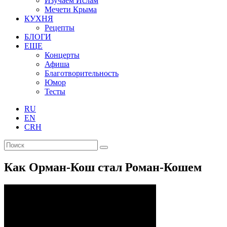
Изучаем Ислам
Мечети Крыма
КУХНЯ
Рецепты
БЛОГИ
ЕЩЕ
Концерты
Афиша
Благотворительность
Юмор
Тесты
RU
EN
CRH
Как Орман-Кош стал Роман-Кошем