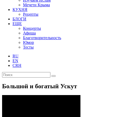
Изучаем Ислам
Мечети Крыма
КУХНЯ
Рецепты
БЛОГИ
ЕЩЕ
Концерты
Афиша
Благотворительность
Юмор
Тесты
RU
EN
CRH
Большой и богатый Ускут