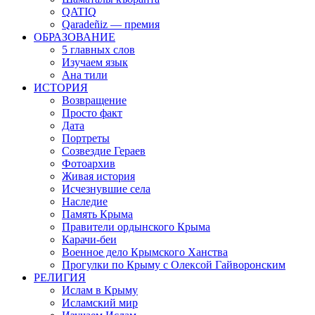
QATIQ
Qaradeñiz — премия
ОБРАЗОВАНИЕ
5 главных слов
Изучаем язык
Ана тили
ИСТОРИЯ
Возвращение
Просто факт
Дата
Портреты
Созвездие Гераев
Фотоархив
Живая история
Исчезнувшие села
Наследие
Память Крыма
Правители ордынского Крыма
Карачи-беи
Военное дело Крымского Ханства
Прогулки по Крыму с Олексой Гайворонским
РЕЛИГИЯ
Ислам в Крыму
Исламский мир