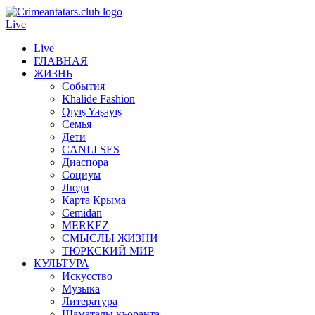
Live
Live
ГЛАВНАЯ
ЖИЗНЬ
События
Khalide Fashion
Qıyış Yaşayış
Семья
Дети
CANLI SES
Диаспора
Социум
Люди
Карта Крыма
Cemidan
МERKEZ
СМЫСЛЫ ЖИЗНИ
ТЮРКСКИЙ МИР
КУЛЬТУРА
Искусство
Музыка
Литература
Шаматалы къоранта