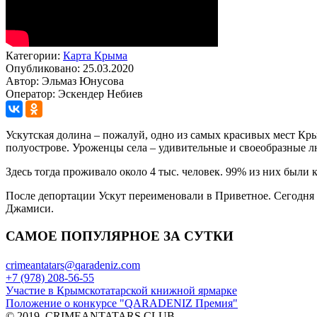
Категории:
Карта Крыма
Опубликовано: 25.03.2020
Автор: Эльмаз Юнусова
Оператор: Эскендер Небиев
Ускутская долина – пожалуй, одно из самых красивых мест Кры
полуострове. Уроженцы села – удивительные и своеобразные л
Здесь тогда проживало около 4 тыс. человек. 99% из них были
После депортации Ускут переименовали в Приветное. Сегодня в
Джамиси.
САМОЕ ПОПУЛЯРНОЕ ЗА СУТКИ
crimeantatars@qaradeniz.com
+7 (978) 208-56-55
Участие в Крымскотатарской книжной ярмарке
Положение о конкурсе "QARADENIZ Премия"
© 2019. CRIMEANTATARS.CLUB