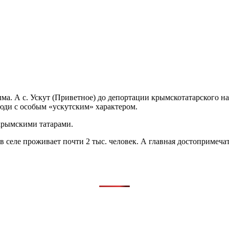
ма. А с. Ускут (Приветное) до депортации крымскотатарского н
юди с особым «ускутским» характером.
 крымскими татарами.
 селе проживает почти 2 тыс. человек. А главная достопримечат