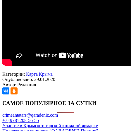
Категории:
Карта Крыма
Опубликовано: 29.01.2020
Автор: Редакция
САМОЕ ПОПУЛЯРНОЕ ЗА СУТКИ
crimeantatars@qaradeniz.com
+7 (978) 208-56-55
Участие в Крымскотатарской книжной ярмарке
Положение о конкурсе "QARADENIZ Премия"