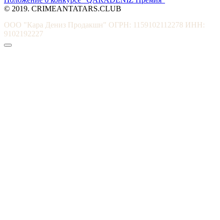
© 2019. CRIMEANTATARS.CLUB
ООО "Кара Дениз Продакшн" ОГРН: 1159102112278 ИНН:
9102192227