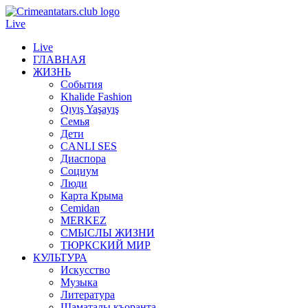
Live
Live
ГЛАВНАЯ
ЖИЗНЬ
События
Khalide Fashion
Qıyış Yaşayış
Семья
Дети
CANLI SES
Диаспора
Социум
Люди
Карта Крыма
Cemidan
МERKEZ
СМЫСЛЫ ЖИЗНИ
ТЮРКСКИЙ МИР
КУЛЬТУРА
Искусство
Музыка
Литература
Шаматалы къоранта