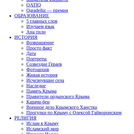
QATIQ
Qaradeñiz — премия
ОБРАЗОВАНИЕ
5 главных слов
Изучаем язык
Ана тили
ИСТОРИЯ
Возвращение
Просто факт
Дата
Портреты
Созвездие Гераев
Фотоархив
Живая история
Исчезнувшие села
Наследие
Память Крыма
Правители ордынского Крыма
Карачи-беи
Военное дело Крымского Ханства
Прогулки по Крыму с Олексой Гайворонским
РЕЛИГИЯ
Ислам в Крыму
Исламский мир