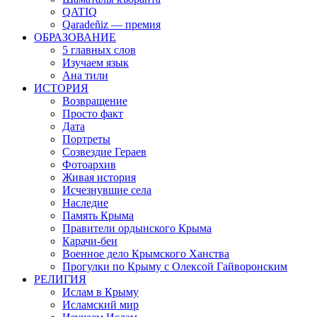
QATIQ
Qaradeñiz — премия
ОБРАЗОВАНИЕ
5 главных слов
Изучаем язык
Ана тили
ИСТОРИЯ
Возвращение
Просто факт
Дата
Портреты
Созвездие Гераев
Фотоархив
Живая история
Исчезнувшие села
Наследие
Память Крыма
Правители ордынского Крыма
Карачи-беи
Военное дело Крымского Ханства
Прогулки по Крыму с Олексой Гайворонским
РЕЛИГИЯ
Ислам в Крыму
Исламский мир