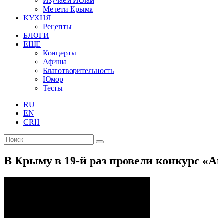
Изучаем Ислам
Мечети Крыма
КУХНЯ
Рецепты
БЛОГИ
ЕЩЕ
Концерты
Афиша
Благотворительность
Юмор
Тесты
RU
EN
CRH
В Крыму в 19-й раз провели конкурс «А