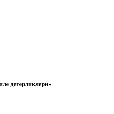
иле дегерликлери»