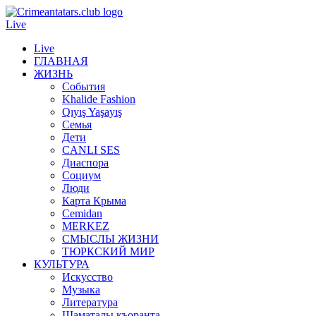
Live
Live
ГЛАВНАЯ
ЖИЗНЬ
События
Khalide Fashion
Qıyış Yaşayış
Семья
Дети
CANLI SES
Диаспора
Социум
Люди
Карта Крыма
Cemidan
МERKEZ
СМЫСЛЫ ЖИЗНИ
ТЮРКСКИЙ МИР
КУЛЬТУРА
Искусство
Музыка
Литература
Шаматалы къоранта