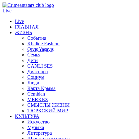
Live
Live
ГЛАВНАЯ
ЖИЗНЬ
События
Khalide Fashion
Qıyış Yaşayış
Семья
Дети
CANLI SES
Диаспора
Социум
Люди
Карта Крыма
Cemidan
МERKEZ
СМЫСЛЫ ЖИЗНИ
ТЮРКСКИЙ МИР
КУЛЬТУРА
Искусство
Музыка
Литература
Шаматалы къоранта