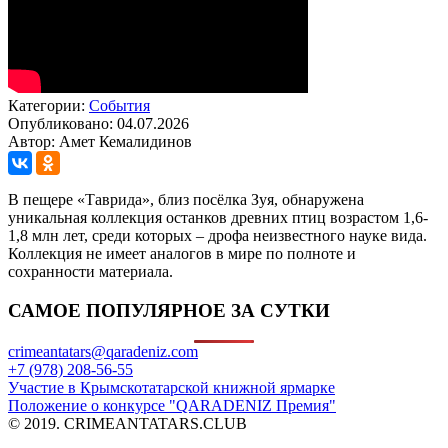
Категории:
События
Опубликовано: 04.07.2026
Автор: Амет Кемалидинов
В пещере «Таврида», близ посёлка Зуя, обнаружена
уникальная коллекция останков древних птиц возрастом 1,6-
1,8 млн лет, среди которых – дрофа неизвестного науке вида.
Коллекция не имеет аналогов в мире по полноте и
сохранности материала.
САМОЕ ПОПУЛЯРНОЕ ЗА СУТКИ
crimeantatars@qaradeniz.com
+7 (978) 208-56-55
Участие в Крымскотатарской книжной ярмарке
Положение о конкурсе "QARADENIZ Премия"
© 2019. CRIMEANTATARS.CLUB