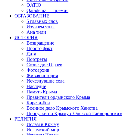
QATIQ
Qaradeñiz — премия
ОБРАЗОВАНИЕ
5 главных слов
Изучаем язык
Ана тили
ИСТОРИЯ
Возвращение
Просто факт
Дата
Портреты
Созвездие Гераев
Фотоархив
Живая история
Исчезнувшие села
Наследие
Память Крыма
Правители ордынского Крыма
Карачи-беи
Военное дело Крымского Ханства
Прогулки по Крыму с Олексой Гайворонским
РЕЛИГИЯ
Ислам в Крыму
Исламский мир