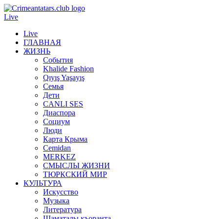
Live
Live
ГЛАВНАЯ
ЖИЗНЬ
События
Khalide Fashion
Qıyış Yaşayış
Семья
Дети
CANLI SES
Диаспора
Социум
Люди
Карта Крыма
Cemidan
МERKEZ
СМЫСЛЫ ЖИЗНИ
ТЮРКСКИЙ МИР
КУЛЬТУРА
Искусство
Музыка
Литература
Шаматалы къоранта