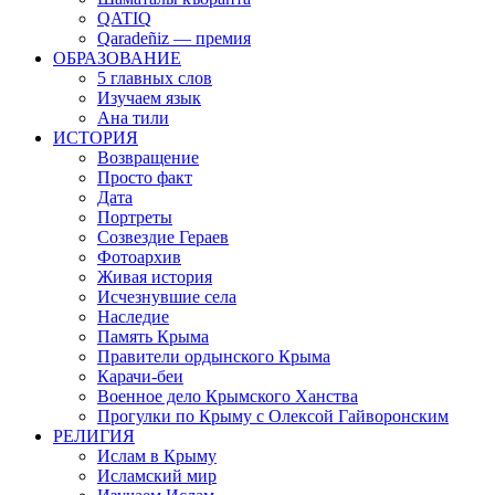
QATIQ
Qaradeñiz — премия
ОБРАЗОВАНИЕ
5 главных слов
Изучаем язык
Ана тили
ИСТОРИЯ
Возвращение
Просто факт
Дата
Портреты
Созвездие Гераев
Фотоархив
Живая история
Исчезнувшие села
Наследие
Память Крыма
Правители ордынского Крыма
Карачи-беи
Военное дело Крымского Ханства
Прогулки по Крыму с Олексой Гайворонским
РЕЛИГИЯ
Ислам в Крыму
Исламский мир