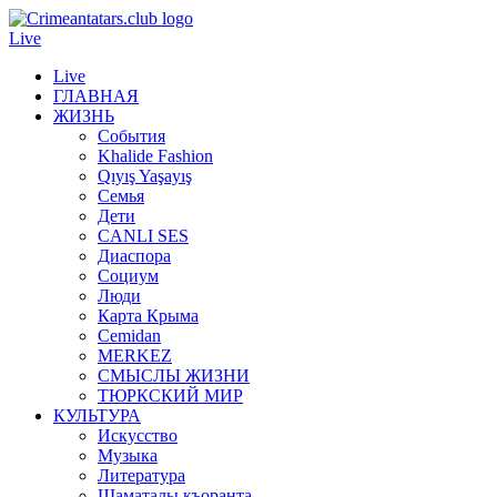
Live
Live
ГЛАВНАЯ
ЖИЗНЬ
События
Khalide Fashion
Qıyış Yaşayış
Семья
Дети
CANLI SES
Диаспора
Социум
Люди
Карта Крыма
Cemidan
МERKEZ
СМЫСЛЫ ЖИЗНИ
ТЮРКСКИЙ МИР
КУЛЬТУРА
Искусство
Музыка
Литература
Шаматалы къоранта