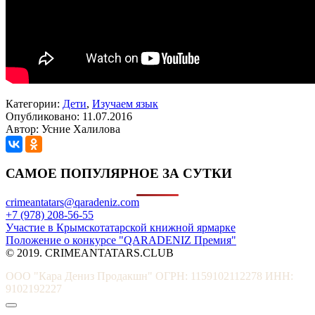
Категории:
Дети
,
Изучаем язык
Опубликовано: 11.07.2016
Автор: Усние Халилова
САМОЕ ПОПУЛЯРНОЕ ЗА СУТКИ
crimeantatars@qaradeniz.com
+7 (978) 208-56-55
Участие в Крымскотатарской книжной ярмарке
Положение о конкурсе "QARADENIZ Премия"
© 2019. CRIMEANTATARS.CLUB
ООО "Кара Дениз Продакшн" ОГРН: 1159102112278 ИНН:
9102192227