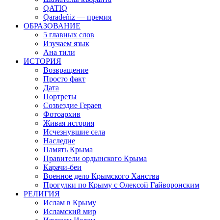
QATIQ
Qaradeñiz — премия
ОБРАЗОВАНИЕ
5 главных слов
Изучаем язык
Ана тили
ИСТОРИЯ
Возвращение
Просто факт
Дата
Портреты
Созвездие Гераев
Фотоархив
Живая история
Исчезнувшие села
Наследие
Память Крыма
Правители ордынского Крыма
Карачи-беи
Военное дело Крымского Ханства
Прогулки по Крыму с Олексой Гайворонским
РЕЛИГИЯ
Ислам в Крыму
Исламский мир