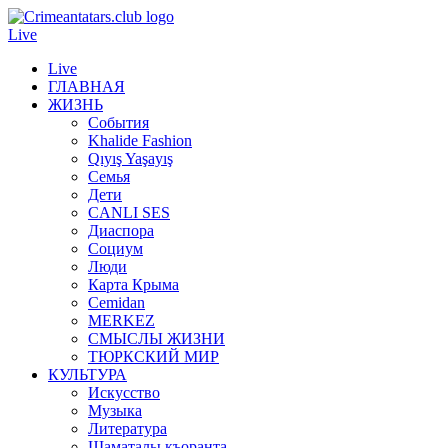
Live
Live
ГЛАВНАЯ
ЖИЗНЬ
События
Khalide Fashion
Qıyış Yaşayış
Семья
Дети
CANLI SES
Диаспора
Социум
Люди
Карта Крыма
Cemidan
МERKEZ
СМЫСЛЫ ЖИЗНИ
ТЮРКСКИЙ МИР
КУЛЬТУРА
Искусство
Музыка
Литература
Шаматалы къоранта