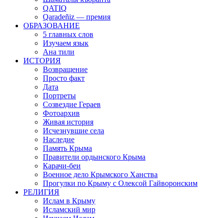
QATIQ
Qaradeñiz — премия
ОБРАЗОВАНИЕ
5 главных слов
Изучаем язык
Ана тили
ИСТОРИЯ
Возвращение
Просто факт
Дата
Портреты
Созвездие Гераев
Фотоархив
Живая история
Исчезнувшие села
Наследие
Память Крыма
Правители ордынского Крыма
Карачи-беи
Военное дело Крымского Ханства
Прогулки по Крыму с Олексой Гайворонским
РЕЛИГИЯ
Ислам в Крыму
Исламский мир