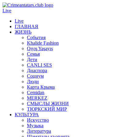
Live
Live
ГЛАВНАЯ
ЖИЗНЬ
События
Khalide Fashion
Qıyış Yaşayış
Семья
Дети
CANLI SES
Диаспора
Социум
Люди
Карта Крыма
Cemidan
МERKEZ
СМЫСЛЫ ЖИЗНИ
ТЮРКСКИЙ МИР
КУЛЬТУРА
Искусство
Музыка
Литература
Шаматалы къоранта