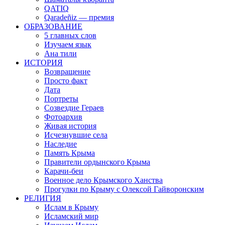
QATIQ
Qaradeñiz — премия
ОБРАЗОВАНИЕ
5 главных слов
Изучаем язык
Ана тили
ИСТОРИЯ
Возвращение
Просто факт
Дата
Портреты
Созвездие Гераев
Фотоархив
Живая история
Исчезнувшие села
Наследие
Память Крыма
Правители ордынского Крыма
Карачи-беи
Военное дело Крымского Ханства
Прогулки по Крыму с Олексой Гайворонским
РЕЛИГИЯ
Ислам в Крыму
Исламский мир