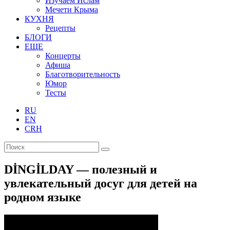
Изучаем Ислам
Мечети Крыма
КУХНЯ
Рецепты
БЛОГИ
ЕЩЕ
Концерты
Афиша
Благотворительность
Юмор
Тесты
RU
EN
CRH
DİNGİLDAY — полезный и
увлекательный досуг для детей на
родном языке