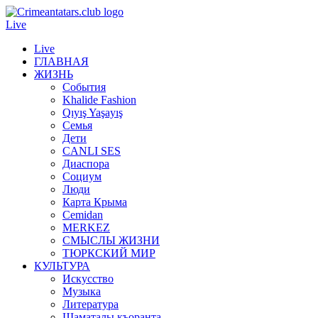
Live
Live
ГЛАВНАЯ
ЖИЗНЬ
События
Khalide Fashion
Qıyış Yaşayış
Семья
Дети
CANLI SES
Диаспора
Социум
Люди
Карта Крыма
Cemidan
МERKEZ
СМЫСЛЫ ЖИЗНИ
ТЮРКСКИЙ МИР
КУЛЬТУРА
Искусство
Музыка
Литература
Шаматалы къоранта