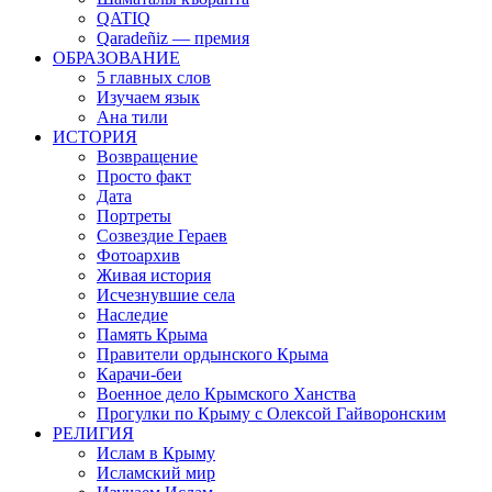
QATIQ
Qaradeñiz — премия
ОБРАЗОВАНИЕ
5 главных слов
Изучаем язык
Ана тили
ИСТОРИЯ
Возвращение
Просто факт
Дата
Портреты
Созвездие Гераев
Фотоархив
Живая история
Исчезнувшие села
Наследие
Память Крыма
Правители ордынского Крыма
Карачи-беи
Военное дело Крымского Ханства
Прогулки по Крыму с Олексой Гайворонским
РЕЛИГИЯ
Ислам в Крыму
Исламский мир