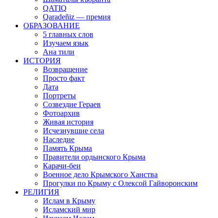
QATIQ
Qaradeñiz — премия
ОБРАЗОВАНИЕ
5 главных слов
Изучаем язык
Ана тили
ИСТОРИЯ
Возвращение
Просто факт
Дата
Портреты
Созвездие Гераев
Фотоархив
Живая история
Исчезнувшие села
Наследие
Память Крыма
Правители ордынского Крыма
Карачи-беи
Военное дело Крымского Ханства
Прогулки по Крыму с Олексой Гайворонским
РЕЛИГИЯ
Ислам в Крыму
Исламский мир