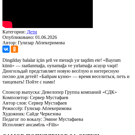
Категории:
Дети
Опубликовано: 01.06.2026
Автор: Гулизар Аблекеримова
Dingilday balalar içün şeñ ve meraqlı yır taqdim ete! «Bayram
künü» — raatlanmağa, oynamağa ve yırlamağa acayıp vaqıt!
Дингильдай представляет новую весёлую и интересную
песню для детей! «Байрам куню» — время веселиться, петь и
танцевать! Пойте с нами!
Спонсор выпуска: Девелопер Группа компаний «СДК»
Композитор: Сервер Мустафаев
Автор слов: Сервер Мустафаев
Режиссёр: Гулизар Аблекеримова
Художник: Сайде Черкезова
Педагог по вокалу: Эмине Мустафаева
Исполняет ансамбль «Filis»