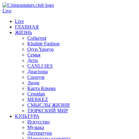
Live
Live
ГЛАВНАЯ
ЖИЗНЬ
События
Khalide Fashion
Qıyış Yaşayış
Семья
Дети
CANLI SES
Диаспора
Социум
Люди
Карта Крыма
Cemidan
МERKEZ
СМЫСЛЫ ЖИЗНИ
ТЮРКСКИЙ МИР
КУЛЬТУРА
Искусство
Музыка
Литература
Шаматалы къоранта