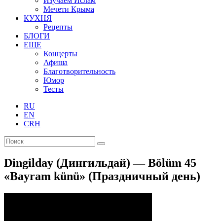
Изучаем Ислам
Мечети Крыма
КУХНЯ
Рецепты
БЛОГИ
ЕЩЕ
Концерты
Афиша
Благотворительность
Юмор
Тесты
RU
EN
CRH
Dingilday (Дингильдай) — Bölüm 45
«Bayram künü» (Праздничный день)