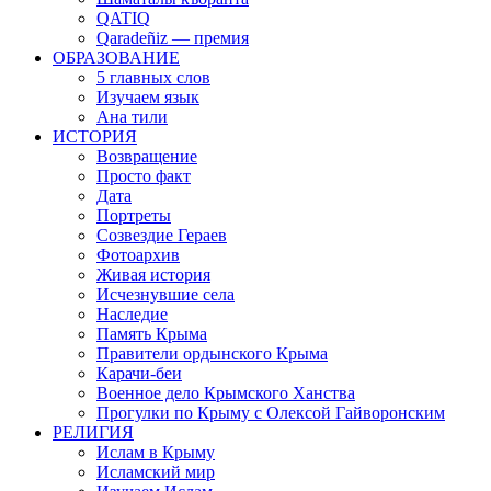
QATIQ
Qaradeñiz — премия
ОБРАЗОВАНИЕ
5 главных слов
Изучаем язык
Ана тили
ИСТОРИЯ
Возвращение
Просто факт
Дата
Портреты
Созвездие Гераев
Фотоархив
Живая история
Исчезнувшие села
Наследие
Память Крыма
Правители ордынского Крыма
Карачи-беи
Военное дело Крымского Ханства
Прогулки по Крыму с Олексой Гайворонским
РЕЛИГИЯ
Ислам в Крыму
Исламский мир