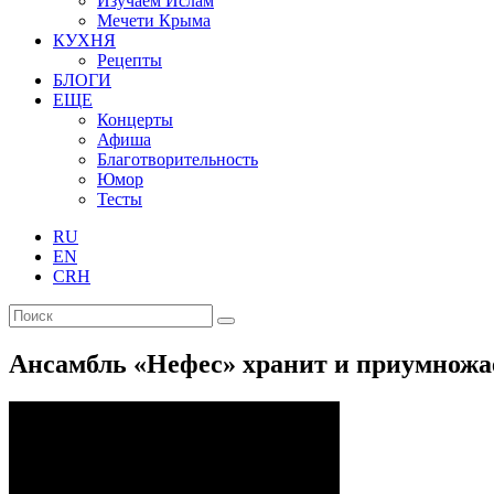
Изучаем Ислам
Мечети Крыма
КУХНЯ
Рецепты
БЛОГИ
ЕЩЕ
Концерты
Афиша
Благотворительность
Юмор
Тесты
RU
EN
CRH
Ансамбль «Нефес» хранит и приумножа