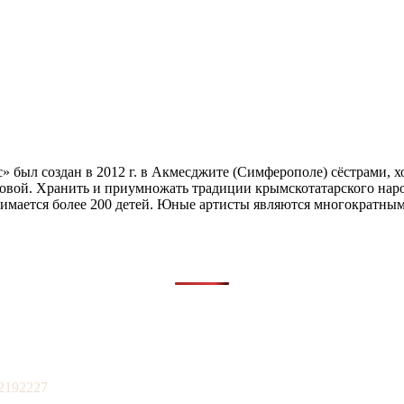
» был создан в 2012 г. в Акмесджите (Симферополе) сёстрами,
ой. Хранить и приумножать традиции крымскотатарского народн
занимается более 200 детей. Юные артисты являются многократ
2192227