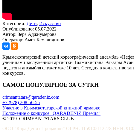
Категории:
Дети
,
Искусство
Опубликовано: 05.07.2022
Автор: Зера Аджиумерова
Оператор: Амет Кемалидинов
Крымскотатарский детский хореографический ансамбль «Нефес
ученицами заслуженной артистки Таджикистана Эльзары Асанов
педагоги ансамбля служат уже 10 лет. Сегодня в коллективе 
конкурсов.
САМОЕ ПОПУЛЯРНОЕ ЗА СУТКИ
crimeantatars@qaradeniz.com
+7 (978) 208-56-55
Участие в Крымскотатарской книжной ярмарке
Положение о конкурсе "QARADENIZ Премия"
© 2019. CRIMEANTATARS.CLUB
ООО "Кара Дениз Продакшн" ОГРН: 1159102112278 ИНН: 910