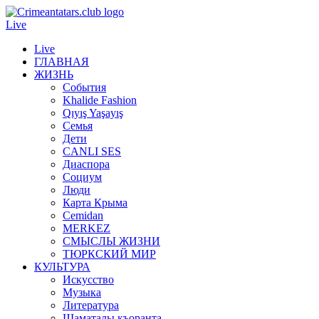
Live
Live
ГЛАВНАЯ
ЖИЗНЬ
События
Khalide Fashion
Qıyış Yaşayış
Семья
Дети
CANLI SES
Диаспора
Социум
Люди
Карта Крыма
Cemidan
МERKEZ
СМЫСЛЫ ЖИЗНИ
ТЮРКСКИЙ МИР
КУЛЬТУРА
Искусство
Музыка
Литература
Шаматалы къоранта