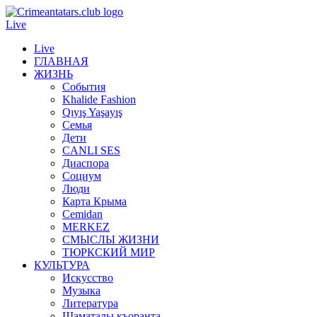
Live
Live
ГЛАВНАЯ
ЖИЗНЬ
События
Khalide Fashion
Qıyış Yaşayış
Семья
Дети
CANLI SES
Диаспора
Социум
Люди
Карта Крыма
Cemidan
МERKEZ
СМЫСЛЫ ЖИЗНИ
ТЮРКСКИЙ МИР
КУЛЬТУРА
Искусство
Музыка
Литература
Шаматалы къоранта