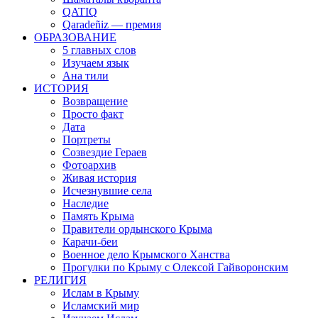
QATIQ
Qaradeñiz — премия
ОБРАЗОВАНИЕ
5 главных слов
Изучаем язык
Ана тили
ИСТОРИЯ
Возвращение
Просто факт
Дата
Портреты
Созвездие Гераев
Фотоархив
Живая история
Исчезнувшие села
Наследие
Память Крыма
Правители ордынского Крыма
Карачи-беи
Военное дело Крымского Ханства
Прогулки по Крыму с Олексой Гайворонским
РЕЛИГИЯ
Ислам в Крыму
Исламский мир