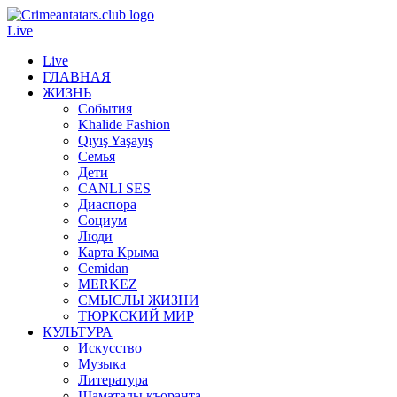
Live
Live
ГЛАВНАЯ
ЖИЗНЬ
События
Khalide Fashion
Qıyış Yaşayış
Семья
Дети
CANLI SES
Диаспора
Социум
Люди
Карта Крыма
Cemidan
МERKEZ
СМЫСЛЫ ЖИЗНИ
ТЮРКСКИЙ МИР
КУЛЬТУРА
Искусство
Музыка
Литература
Шаматалы къоранта