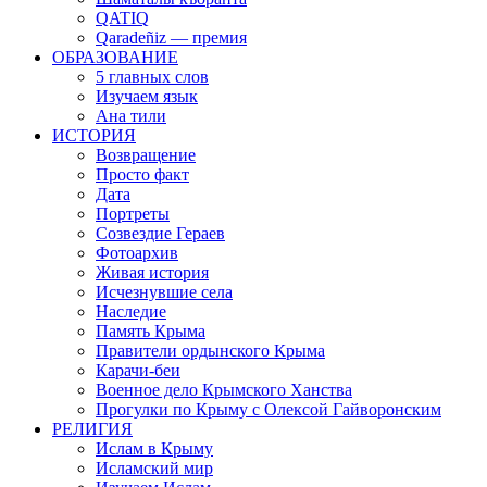
QATIQ
Qaradeñiz — премия
ОБРАЗОВАНИЕ
5 главных слов
Изучаем язык
Ана тили
ИСТОРИЯ
Возвращение
Просто факт
Дата
Портреты
Созвездие Гераев
Фотоархив
Живая история
Исчезнувшие села
Наследие
Память Крыма
Правители ордынского Крыма
Карачи-беи
Военное дело Крымского Ханства
Прогулки по Крыму с Олексой Гайворонским
РЕЛИГИЯ
Ислам в Крыму
Исламский мир