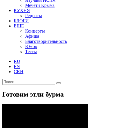
Изучаем Ислам
Мечети Крыма
КУХНЯ
Рецепты
БЛОГИ
ЕЩЕ
Концерты
Афиша
Благотворительность
Юмор
Тесты
RU
EN
CRH
Готовим этли бурма