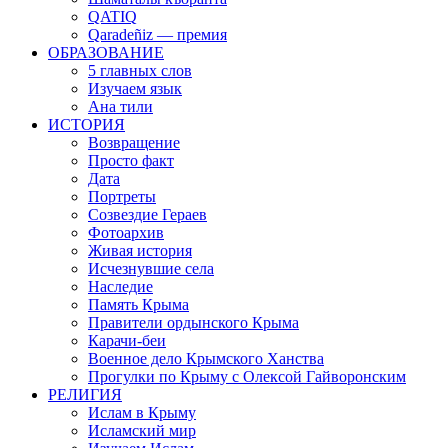
QATIQ
Qaradeñiz — премия
ОБРАЗОВАНИЕ
5 главных слов
Изучаем язык
Ана тили
ИСТОРИЯ
Возвращение
Просто факт
Дата
Портреты
Созвездие Гераев
Фотоархив
Живая история
Исчезнувшие села
Наследие
Память Крыма
Правители ордынского Крыма
Карачи-беи
Военное дело Крымского Ханства
Прогулки по Крыму с Олексой Гайворонским
РЕЛИГИЯ
Ислам в Крыму
Исламский мир