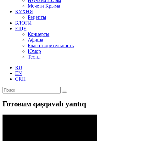
Изучаем Ислам
Мечети Крыма
КУХНЯ
Рецепты
БЛОГИ
ЕЩЕ
Концерты
Афиша
Благотворительность
Юмор
Тесты
RU
EN
CRH
Готовим qaşqavalı yantıq