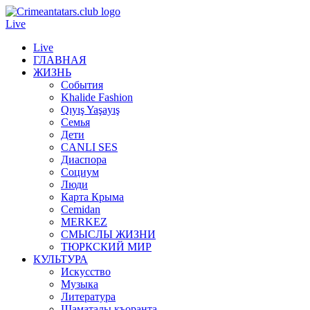
Live
Live
ГЛАВНАЯ
ЖИЗНЬ
События
Khalide Fashion
Qıyış Yaşayış
Семья
Дети
CANLI SES
Диаспора
Социум
Люди
Карта Крыма
Cemidan
МERKEZ
СМЫСЛЫ ЖИЗНИ
ТЮРКСКИЙ МИР
КУЛЬТУРА
Искусство
Музыка
Литература
Шаматалы къоранта