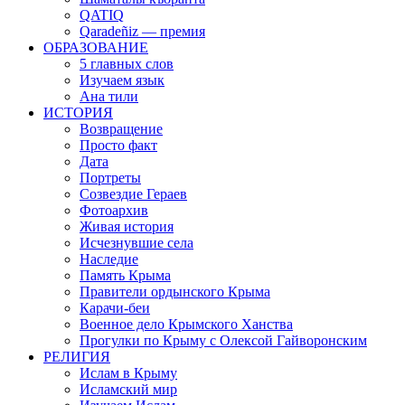
QATIQ
Qaradeñiz — премия
ОБРАЗОВАНИЕ
5 главных слов
Изучаем язык
Ана тили
ИСТОРИЯ
Возвращение
Просто факт
Дата
Портреты
Созвездие Гераев
Фотоархив
Живая история
Исчезнувшие села
Наследие
Память Крыма
Правители ордынского Крыма
Карачи-беи
Военное дело Крымского Ханства
Прогулки по Крыму с Олексой Гайворонским
РЕЛИГИЯ
Ислам в Крыму
Исламский мир