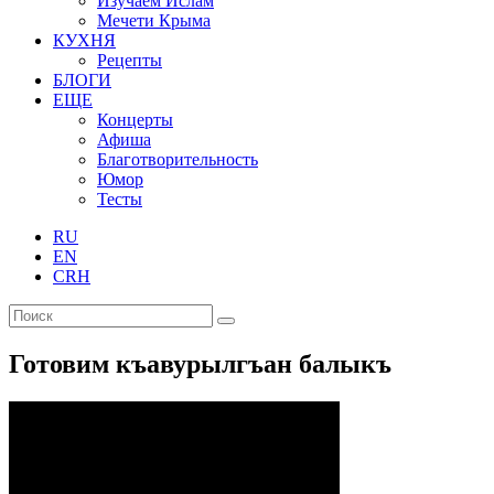
Изучаем Ислам
Мечети Крыма
КУХНЯ
Рецепты
БЛОГИ
ЕЩЕ
Концерты
Афиша
Благотворительность
Юмор
Тесты
RU
EN
CRH
Готовим къавурылгъан балыкъ