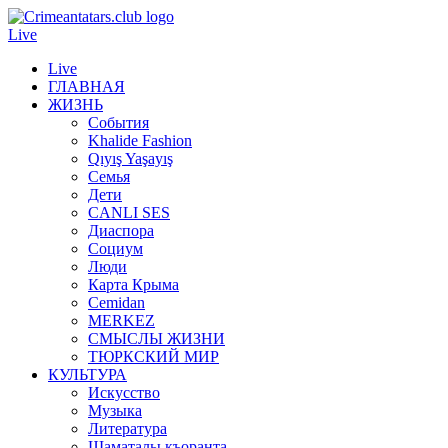
Live
Live
ГЛАВНАЯ
ЖИЗНЬ
События
Khalide Fashion
Qıyış Yaşayış
Семья
Дети
CANLI SES
Диаспора
Социум
Люди
Карта Крыма
Cemidan
МERKEZ
СМЫСЛЫ ЖИЗНИ
ТЮРКСКИЙ МИР
КУЛЬТУРА
Искусство
Музыка
Литература
Шаматалы къоранта