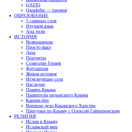
QATIQ
Qaradeñiz — премия
ОБРАЗОВАНИЕ
5 главных слов
Изучаем язык
Ана тили
ИСТОРИЯ
Возвращение
Просто факт
Дата
Портреты
Созвездие Гераев
Фотоархив
Живая история
Исчезнувшие села
Наследие
Память Крыма
Правители ордынского Крыма
Карачи-беи
Военное дело Крымского Ханства
Прогулки по Крыму с Олексой Гайворонским
РЕЛИГИЯ
Ислам в Крыму
Исламский мир