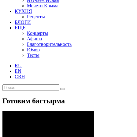
Изучаем Ислам
Мечети Крыма
КУХНЯ
Рецепты
БЛОГИ
ЕЩЕ
Концерты
Афиша
Благотворительность
Юмор
Тесты
RU
EN
CRH
Готовим бастырма