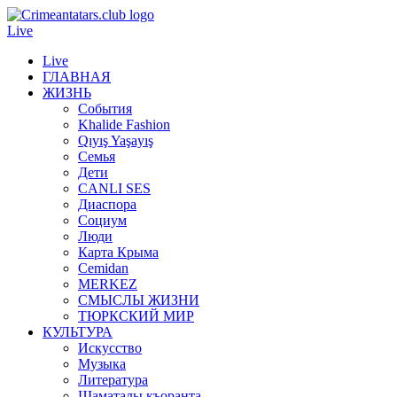
Live
Live
ГЛАВНАЯ
ЖИЗНЬ
События
Khalide Fashion
Qıyış Yaşayış
Семья
Дети
CANLI SES
Диаспора
Социум
Люди
Карта Крыма
Cemidan
МERKEZ
СМЫСЛЫ ЖИЗНИ
ТЮРКСКИЙ МИР
КУЛЬТУРА
Искусство
Музыка
Литература
Шаматалы къоранта