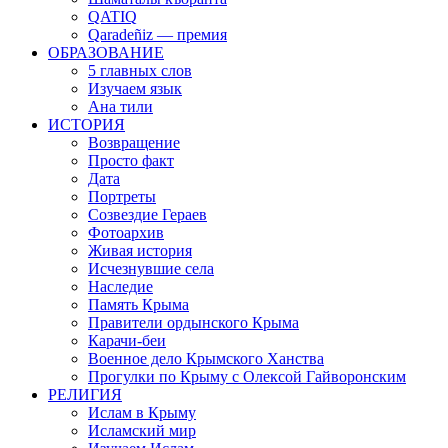
QATIQ
Qaradeñiz — премия
ОБРАЗОВАНИЕ
5 главных слов
Изучаем язык
Ана тили
ИСТОРИЯ
Возвращение
Просто факт
Дата
Портреты
Созвездие Гераев
Фотоархив
Живая история
Исчезнувшие села
Наследие
Память Крыма
Правители ордынского Крыма
Карачи-беи
Военное дело Крымского Ханства
Прогулки по Крыму с Олексой Гайворонским
РЕЛИГИЯ
Ислам в Крыму
Исламский мир