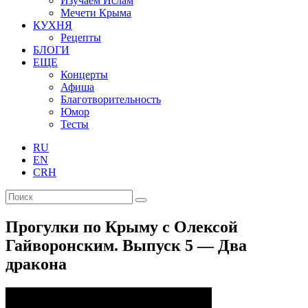
Изучаем Ислам
Мечети Крыма
КУХНЯ
Рецепты
БЛОГИ
ЕЩЕ
Концерты
Афиша
Благотворительность
Юмор
Тесты
RU
EN
CRH
Прогулки по Крыму с Олексой
Гайворонским. Выпуск 5 — Два
дракона