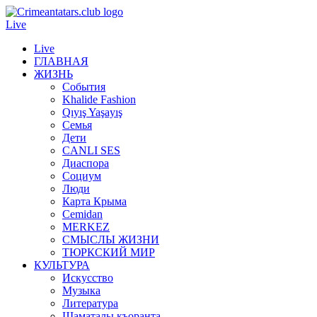
Live
Live
ГЛАВНАЯ
ЖИЗНЬ
События
Khalide Fashion
Qıyış Yaşayış
Семья
Дети
CANLI SES
Диаспора
Социум
Люди
Карта Крыма
Cemidan
МERKEZ
СМЫСЛЫ ЖИЗНИ
ТЮРКСКИЙ МИР
КУЛЬТУРА
Искусство
Музыка
Литература
Шаматалы къоранта