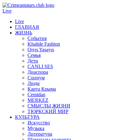
Live
Live
ГЛАВНАЯ
ЖИЗНЬ
События
Khalide Fashion
Qıyış Yaşayış
Семья
Дети
CANLI SES
Диаспора
Социум
Люди
Карта Крыма
Cemidan
МERKEZ
СМЫСЛЫ ЖИЗНИ
ТЮРКСКИЙ МИР
КУЛЬТУРА
Искусство
Музыка
Литература
Шаматалы къоранта