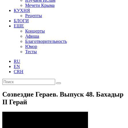
Изучаем Ислам
Мечети Крыма
КУХНЯ
Рецепты
БЛОГИ
ЕЩЕ
Концерты
Афиша
Благотворительность
Юмор
Тесты
RU
EN
CRH
Созвездие Гераев. Выпуск 48. Бахадыр
II Герай