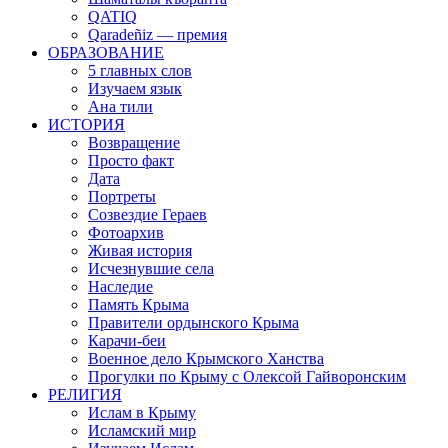
QATIQ
Qaradeñiz — премия
ОБРАЗОВАНИЕ
5 главных слов
Изучаем язык
Ана тили
ИСТОРИЯ
Возвращение
Просто факт
Дата
Портреты
Созвездие Гераев
Фотоархив
Живая история
Исчезнувшие села
Наследие
Память Крыма
Правители ордынского Крыма
Карачи-беи
Военное дело Крымского Ханства
Прогулки по Крыму с Олексой Гайворонским
РЕЛИГИЯ
Ислам в Крыму
Исламский мир