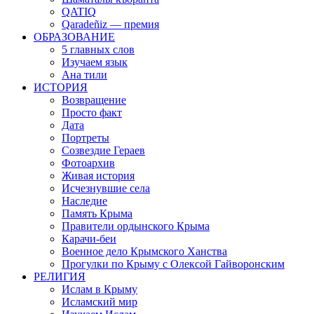
QATIQ
Qaradeñiz — премия
ОБРАЗОВАНИЕ
5 главных слов
Изучаем язык
Ана тили
ИСТОРИЯ
Возвращение
Просто факт
Дата
Портреты
Созвездие Гераев
Фотоархив
Живая история
Исчезнувшие села
Наследие
Память Крыма
Правители ордынского Крыма
Карачи-беи
Военное дело Крымского Ханства
Прогулки по Крыму с Олексой Гайворонским
РЕЛИГИЯ
Ислам в Крыму
Исламский мир