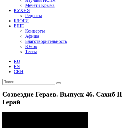
Изучаем Ислам
Мечети Крыма
КУХНЯ
Рецепты
БЛОГИ
ЕЩЕ
Концерты
Афиша
Благотворительность
Юмор
Тесты
RU
EN
CRH
Созвездие Гераев. Выпуск 46. Сахиб II
Герай