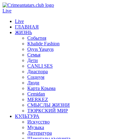
Live
Live
ГЛАВНАЯ
ЖИЗНЬ
События
Khalide Fashion
Qıyış Yaşayış
Семья
Дети
CANLI SES
Диаспора
Социум
Люди
Карта Крыма
Cemidan
МERKEZ
СМЫСЛЫ ЖИЗНИ
ТЮРКСКИЙ МИР
КУЛЬТУРА
Искусство
Музыка
Литература
Шаматалы къоранта