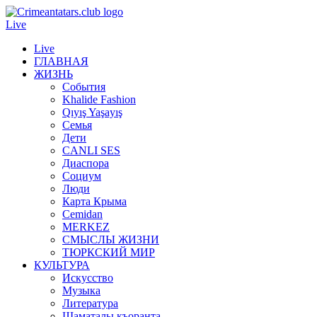
Live
Live
ГЛАВНАЯ
ЖИЗНЬ
События
Khalide Fashion
Qıyış Yaşayış
Семья
Дети
CANLI SES
Диаспора
Социум
Люди
Карта Крыма
Cemidan
МERKEZ
СМЫСЛЫ ЖИЗНИ
ТЮРКСКИЙ МИР
КУЛЬТУРА
Искусство
Музыка
Литература
Шаматалы къоранта