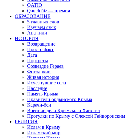
QATIQ
Qaradeñiz — премия
ОБРАЗОВАНИЕ
5 главных слов
Изучаем язык
Ана тили
ИСТОРИЯ
Возвращение
Просто факт
Дата
Портреты
Созвездие Гераев
Фотоархив
Живая история
Исчезнувшие села
Наследие
Память Крыма
Правители ордынского Крыма
Карачи-беи
Военное дело Крымского Ханства
Прогулки по Крыму с Олексой Гайворонским
РЕЛИГИЯ
Ислам в Крыму
Исламский мир