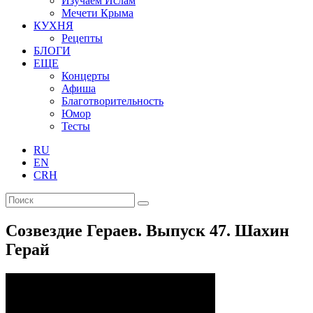
Изучаем Ислам
Мечети Крыма
КУХНЯ
Рецепты
БЛОГИ
ЕЩЕ
Концерты
Афиша
Благотворительность
Юмор
Тесты
RU
EN
CRH
Созвездие Гераев. Выпуск 47. Шахин
Герай