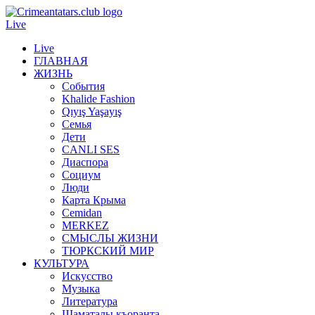
Live
Live
ГЛАВНАЯ
ЖИЗНЬ
События
Khalide Fashion
Qıyış Yaşayış
Семья
Дети
CANLI SES
Диаспора
Социум
Люди
Карта Крыма
Cemidan
МERKEZ
СМЫСЛЫ ЖИЗНИ
ТЮРКСКИЙ МИР
КУЛЬТУРА
Искусство
Музыка
Литература
Шаматалы къоранта