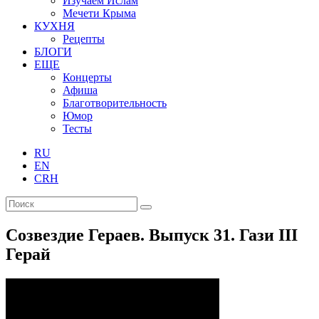
Изучаем Ислам
Мечети Крыма
КУХНЯ
Рецепты
БЛОГИ
ЕЩЕ
Концерты
Афиша
Благотворительность
Юмор
Тесты
RU
EN
CRH
Созвездие Гераев. Выпуск 31. Гази III
Герай