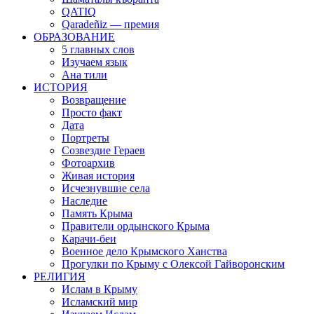
QATIQ
Qaradeñiz — премия
ОБРАЗОВАНИЕ
5 главных слов
Изучаем язык
Ана тили
ИСТОРИЯ
Возвращение
Просто факт
Дата
Портреты
Созвездие Гераев
Фотоархив
Живая история
Исчезнувшие села
Наследие
Память Крыма
Правители ордынского Крыма
Карачи-беи
Военное дело Крымского Ханства
Прогулки по Крыму с Олексой Гайворонским
РЕЛИГИЯ
Ислам в Крыму
Исламский мир