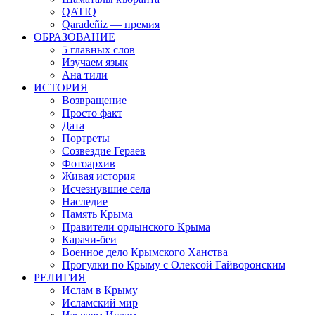
QATIQ
Qaradeñiz — премия
ОБРАЗОВАНИЕ
5 главных слов
Изучаем язык
Ана тили
ИСТОРИЯ
Возвращение
Просто факт
Дата
Портреты
Созвездие Гераев
Фотоархив
Живая история
Исчезнувшие села
Наследие
Память Крыма
Правители ордынского Крыма
Карачи-беи
Военное дело Крымского Ханства
Прогулки по Крыму с Олексой Гайворонским
РЕЛИГИЯ
Ислам в Крыму
Исламский мир