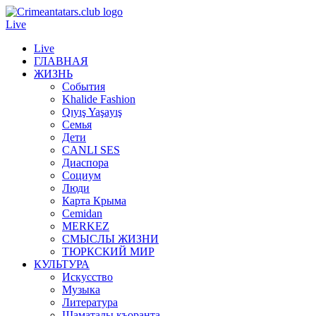
Live
Live
ГЛАВНАЯ
ЖИЗНЬ
События
Khalide Fashion
Qıyış Yaşayış
Семья
Дети
CANLI SES
Диаспора
Социум
Люди
Карта Крыма
Cemidan
МERKEZ
СМЫСЛЫ ЖИЗНИ
ТЮРКСКИЙ МИР
КУЛЬТУРА
Искусство
Музыка
Литература
Шаматалы къоранта