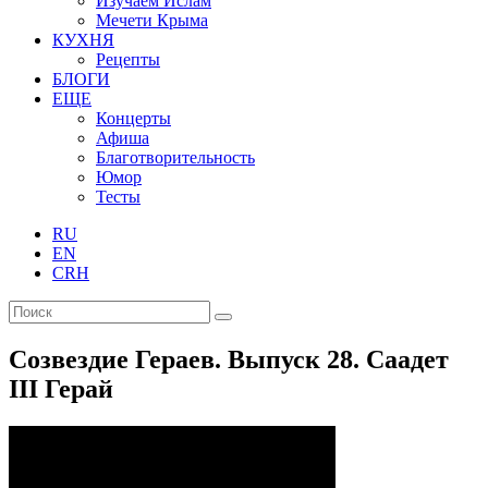
Изучаем Ислам
Мечети Крыма
КУХНЯ
Рецепты
БЛОГИ
ЕЩЕ
Концерты
Афиша
Благотворительность
Юмор
Тесты
RU
EN
CRH
Созвездие Гераев. Выпуск 28. Саадет
III Герай