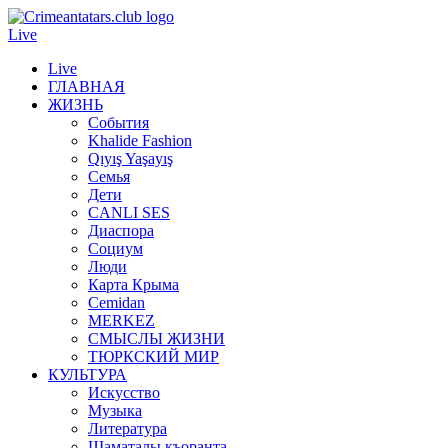
Live
Live
ГЛАВНАЯ
ЖИЗНЬ
События
Khalide Fashion
Qıyış Yaşayış
Семья
Дети
CANLI SES
Диаспора
Социум
Люди
Карта Крыма
Cemidan
МERKEZ
СМЫСЛЫ ЖИЗНИ
ТЮРКСКИЙ МИР
КУЛЬТУРА
Искусство
Музыка
Литература
Шаматалы къоранта