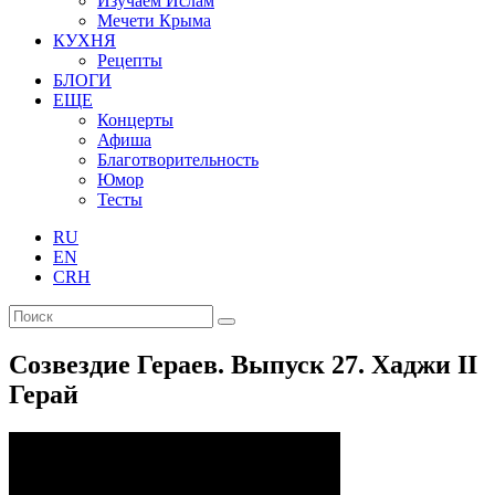
Изучаем Ислам
Мечети Крыма
КУХНЯ
Рецепты
БЛОГИ
ЕЩЕ
Концерты
Афиша
Благотворительность
Юмор
Тесты
RU
EN
CRH
Созвездие Гераев. Выпуск 27. Хаджи II
Герай