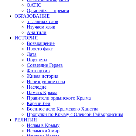
QATIQ
Qaradeñiz — премия
ОБРАЗОВАНИЕ
5 главных слов
Изучаем язык
Ана тили
ИСТОРИЯ
Возвращение
Просто факт
Дата
Портреты
Созвездие Гераев
Фотоархив
Живая история
Исчезнувшие села
Наследие
Память Крыма
Правители ордынского Крыма
Карачи-беи
Военное дело Крымского Ханства
Прогулки по Крыму с Олексой Гайворонским
РЕЛИГИЯ
Ислам в Крыму
Исламский мир