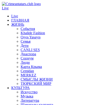
Live
Live
ГЛАВНАЯ
ЖИЗНЬ
События
Khalide Fashion
Qıyış Yaşayış
Семья
Дети
CANLI SES
Диаспора
Социум
Люди
Карта Крыма
Cemidan
МERKEZ
СМЫСЛЫ ЖИЗНИ
ТЮРКСКИЙ МИР
КУЛЬТУРА
Искусство
Музыка
Литература
Шаматалы къоранта