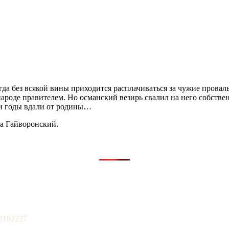
гда без всякой вины приходится расплачиваться за чужие прова
роде правителем. Но османский везирь свалил на него собстве
ои годы вдали от родины…
са Гайворонский.
2192227