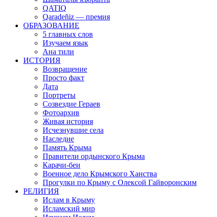
QATIQ
Qaradeñiz — премия
ОБРАЗОВАНИЕ
5 главных слов
Изучаем язык
Ана тили
ИСТОРИЯ
Возвращение
Просто факт
Дата
Портреты
Созвездие Гераев
Фотоархив
Живая история
Исчезнувшие села
Наследие
Память Крыма
Правители ордынского Крыма
Карачи-беи
Военное дело Крымского Ханства
Прогулки по Крыму с Олексой Гайворонским
РЕЛИГИЯ
Ислам в Крыму
Исламский мир