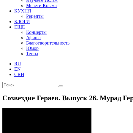
Изучаем Ислам
Мечети Крыма
КУХНЯ
Рецепты
БЛОГИ
ЕЩЕ
Концерты
Афиша
Благотворительность
Юмор
Тесты
RU
EN
CRH
Созвездие Гераев. Выпуск 26. Мурад Ге