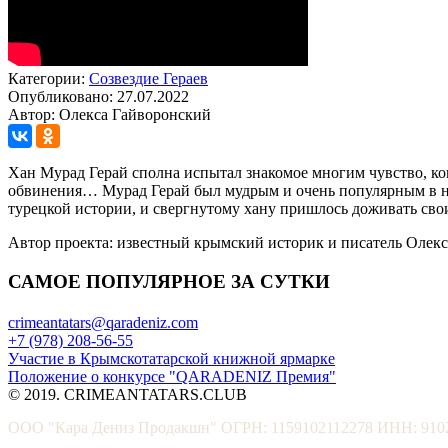
Категории:
Созвездие Гераев
Опубликовано: 27.07.2022
Автор: Олекса Гайворонский
Хан Мурад Герай сполна испытал знакомое многим чувство, ко
обвинения… Мурад Герай был мудрым и очень популярным в на
турецкой истории, и свергнутому хану пришлось доживать св
Автор проекта: известный крымский историк и писатель Олек
САМОЕ ПОПУЛЯРНОЕ ЗА СУТКИ
crimeantatars@qaradeniz.com
+7 (978) 208-56-55
Участие в Крымскотатарской книжной ярмарке
Положение о конкурсе "QARADENIZ Премия"
© 2019. CRIMEANTATARS.CLUB
ООО "Кара Дениз Продакшн" ОГРН: 1159102112278 ИНН: 910