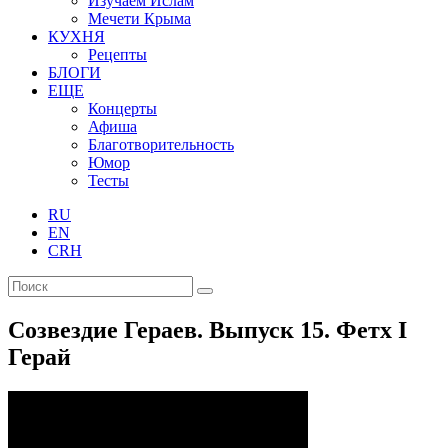
Изучаем Ислам
Мечети Крыма
КУХНЯ
Рецепты
БЛОГИ
ЕЩЕ
Концерты
Афиша
Благотворительность
Юмор
Тесты
RU
EN
CRH
Созвездие Гераев. Выпуск 15. Фетх I
Герай