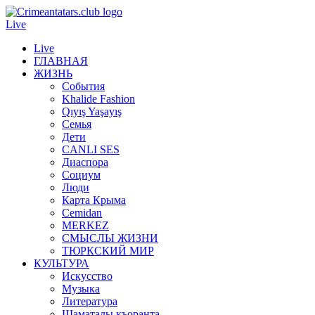
Live
Live
ГЛАВНАЯ
ЖИЗНЬ
События
Khalide Fashion
Qıyış Yaşayış
Семья
Дети
CANLI SES
Диаспора
Социум
Люди
Карта Крыма
Cemidan
МERKEZ
СМЫСЛЫ ЖИЗНИ
ТЮРКСКИЙ МИР
КУЛЬТУРА
Искусство
Музыка
Литература
Шаматалы къоранта