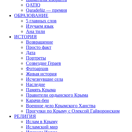
QATIQ
Qaradeñiz — премия
ОБРАЗОВАНИЕ
5 главных слов
Изучаем язык
Ана тили
ИСТОРИЯ
Возвращение
Просто факт
Дата
Портреты
Созвездие Гераев
Фотоархив
Живая история
Исчезнувшие села
Наследие
Память Крыма
Правители ордынского Крыма
Карачи-беи
Военное дело Крымского Ханства
Прогулки по Крыму с Олексой Гайворонским
РЕЛИГИЯ
Ислам в Крыму
Исламский мир