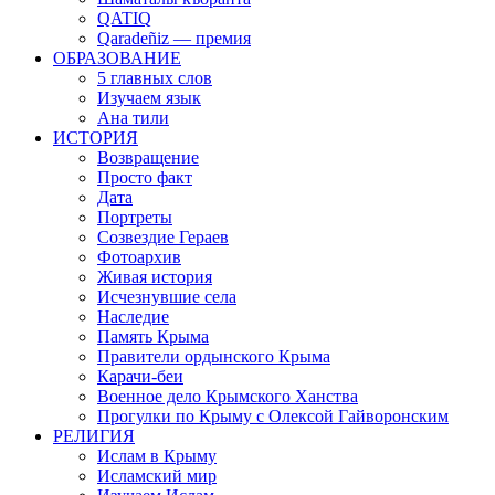
QATIQ
Qaradeñiz — премия
ОБРАЗОВАНИЕ
5 главных слов
Изучаем язык
Ана тили
ИСТОРИЯ
Возвращение
Просто факт
Дата
Портреты
Созвездие Гераев
Фотоархив
Живая история
Исчезнувшие села
Наследие
Память Крыма
Правители ордынского Крыма
Карачи-беи
Военное дело Крымского Ханства
Прогулки по Крыму с Олексой Гайворонским
РЕЛИГИЯ
Ислам в Крыму
Исламский мир