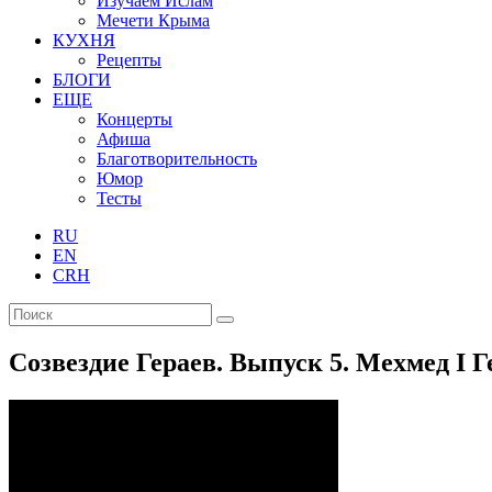
Изучаем Ислам
Мечети Крыма
КУХНЯ
Рецепты
БЛОГИ
ЕЩЕ
Концерты
Афиша
Благотворительность
Юмор
Тесты
RU
EN
CRH
Созвездие Гераев. Выпуск 5. Мехмед I Г