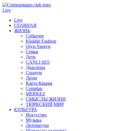
Live
Live
ГЛАВНАЯ
ЖИЗНЬ
События
Khalide Fashion
Qıyış Yaşayış
Семья
Дети
CANLI SES
Диаспора
Социум
Люди
Карта Крыма
Cemidan
МERKEZ
СМЫСЛЫ ЖИЗНИ
ТЮРКСКИЙ МИР
КУЛЬТУРА
Искусство
Музыка
Литература
Шаматалы къоранта