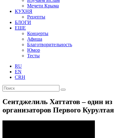
Изучаем Ислам
Мечети Крыма
КУХНЯ
Рецепты
БЛОГИ
ЕЩЕ
Концерты
Афиша
Благотворительность
Юмор
Тесты
RU
EN
CRH
Сеитджелиль Хаттатов – один из
организаторов Первого Курултая