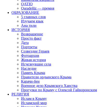
QATIQ
Qaradeñiz — премия
ОБРАЗОВАНИЕ
5 главных слов
Изучаем язык
Ана тили
ИСТОРИЯ
Возвращение
Просто факт
Дата
Портреты
Созвездие Гераев
Фотоархив
Живая история
Исчезнувшие села
Наследие
Память Крыма
Правители ордынского Крыма
Карачи-беи
Военное дело Крымского Ханства
Прогулки по Крыму с Олексой Гайворонским
РЕЛИГИЯ
Ислам в Крыму
Исламский мир