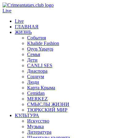
Live
Live
ГЛАВНАЯ
ЖИЗНЬ
События
Khalide Fashion
Qıyış Yaşayış
Семья
Дети
CANLI SES
Диаспора
Социум
Люди
Карта Крыма
Cemidan
МERKEZ
СМЫСЛЫ ЖИЗНИ
ТЮРКСКИЙ МИР
КУЛЬТУРА
Искусство
Музыка
Литература
Шаматалы къоранта