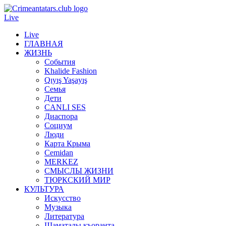
Live
Live
ГЛАВНАЯ
ЖИЗНЬ
События
Khalide Fashion
Qıyış Yaşayış
Семья
Дети
CANLI SES
Диаспора
Социум
Люди
Карта Крыма
Cemidan
МERKEZ
СМЫСЛЫ ЖИЗНИ
ТЮРКСКИЙ МИР
КУЛЬТУРА
Искусство
Музыка
Литература
Шаматалы къоранта