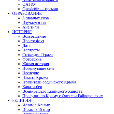
QATIQ
Qaradeñiz — премия
ОБРАЗОВАНИЕ
5 главных слов
Изучаем язык
Ана тили
ИСТОРИЯ
Возвращение
Просто факт
Дата
Портреты
Созвездие Гераев
Фотоархив
Живая история
Исчезнувшие села
Наследие
Память Крыма
Правители ордынского Крыма
Карачи-беи
Военное дело Крымского Ханства
Прогулки по Крыму с Олексой Гайворонским
РЕЛИГИЯ
Ислам в Крыму
Исламский мир