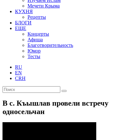
Изучаем Ислам
Мечети Крыма
КУХНЯ
Рецепты
БЛОГИ
ЕЩЕ
Концерты
Афиша
Благотворительность
Юмор
Тесты
RU
EN
CRH
В с. Къышлав провели встречу
односельчан