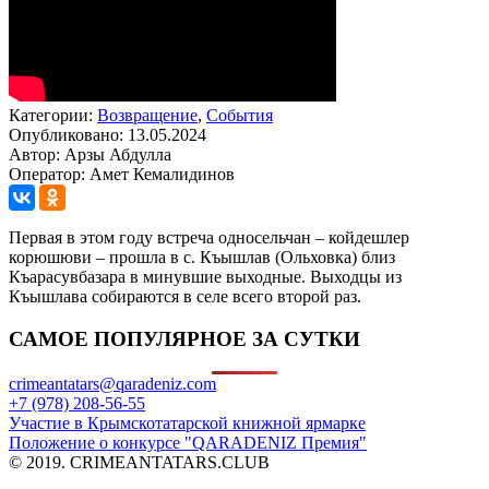
Категории:
Возвращение
,
События
Опубликовано: 13.05.2024
Автор: Арзы Абдулла
Оператор: Амет Кемалидинов
Первая в этом году встреча односельчан – койдешлер
корюшюви – прошла в с. Къышлав (Ольховка) близ
Къарасувбазара в минувшие выходные. Выходцы из
Къышлава собираются в селе всего второй раз.
САМОЕ ПОПУЛЯРНОЕ ЗА СУТКИ
crimeantatars@qaradeniz.com
+7 (978) 208-56-55
Участие в Крымскотатарской книжной ярмарке
Положение о конкурсе "QARADENIZ Премия"
© 2019. CRIMEANTATARS.CLUB