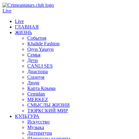
Live
Live
ГЛАВНАЯ
ЖИЗНЬ
События
Khalide Fashion
Qıyış Yaşayış
Семья
Дети
CANLI SES
Диаспора
Социум
Люди
Карта Крыма
Cemidan
МERKEZ
СМЫСЛЫ ЖИЗНИ
ТЮРКСКИЙ МИР
КУЛЬТУРА
Искусство
Музыка
Литература
Шаматалы къоранта