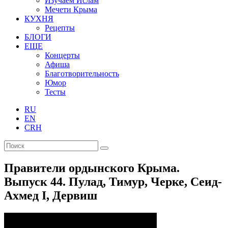
Изучаем Ислам
Мечети Крыма
КУХНЯ
Рецепты
БЛОГИ
ЕЩЕ
Концерты
Афиша
Благотворительность
Юмор
Тесты
RU
EN
CRH
Правители ордынского Крыма.
Выпуск 44. Пулад, Тимур, Черке, Сеид-
Ахмед I, Дервиш