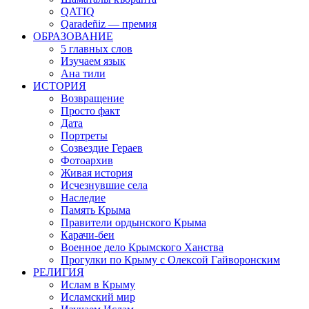
QATIQ
Qaradeñiz — премия
ОБРАЗОВАНИЕ
5 главных слов
Изучаем язык
Ана тили
ИСТОРИЯ
Возвращение
Просто факт
Дата
Портреты
Созвездие Гераев
Фотоархив
Живая история
Исчезнувшие села
Наследие
Память Крыма
Правители ордынского Крыма
Карачи-беи
Военное дело Крымского Ханства
Прогулки по Крыму с Олексой Гайворонским
РЕЛИГИЯ
Ислам в Крыму
Исламский мир